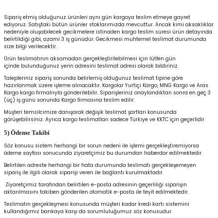
igara Aksesuarları
Sipariş etmiş olduğunuz ürünleri aynı gün kargoya teslim etmeye gayret
ediyoruz. Satıştaki bütün ürünler stoklarımızda mevcuttur. Ancak kimi aksaklıklar
nedeniyle oluşabilecek gecikmelere istinaden kargo teslim süresi ürün detayında
belirtildiği gibi, azami 3 iş günüdür. Gecikmesi muhtemel teslimat durumunda
size bilgi verilecektir.
si
Ürün teslimatının aksamadan gerçekleştirilebilmesi için lütfen gün
içinde bulunduğunuz yerin adresini teslimat adresi olarak bildiriniz.
Talepleriniz sipariş sonunda belirlemiş olduğunuz teslimat tipine göre
hazırlanmak üzere işleme alınacaktır. Kargolar Yurtiçi Kargo, MNG Kargo ve Aras
Kargo kargo firmalrıyla gönderilebilir. Siparişleriniz onaylandıktan sonra en geç 3
(üç) iş günü sonunda Kargo firmasına teslim edilir.
Müşteri temsilcimize danışarak değişik teslimat şartları konusunda
görüşebilirsiniz. Ayrıca kargo teslimatları sadece Türkiye ve KKTC için geçerlidir
5) Ödeme Takibi
Söz konusu sistem herhangi bir sorun nedeni ile işlemi gerçekleştiremiyorsa
ödeme sayfası sonucunda ziyaretçimiz bu durumdan haberdar edilmektedir.
Belirtilen adreste herhangi bir hata durumunda teslimatı gerçekleşemeyen
sipariş ile ilgili olarak siparişi veren ile bağlantı kurulmaktadır.
Silahlar
Ziyaretçimiz tarafından belirtilen e-posta adresinin geçerliliği siparişin
aktarılmasını takiben gönderilen otomatik e-posta ile teyit edilmektedir.
Teslimatın gerçekleşmesi konusunda müşteri kadar kredi kartı sistemini
kullandığımız bankaya karşı da sorumluluğumuz söz konusudur.