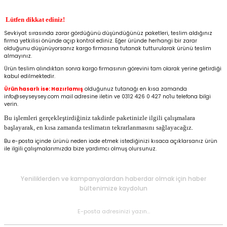
Lütfen dikkat ediniz!
Sevkiyat sırasında zarar gördüğünü düşündüğünüz paketleri, teslim aldığınız
firma yetkilisi önünde açıp kontrol ediniz. Eğer üründe herhangi bir zarar
olduğunu düşünüyorsanız kargo firmasına tutanak tutturularak ürünü teslim
almayınız.
e Gemiler
Ürün teslim alındıktan sonra kargo firmasının görevini tam olarak yerine getirdiği
kabul edilmektedir.
Ürün hasarlı ise: Hazırlamış
olduğunuz tutanağı en kısa zamanda
info@seyseysey.com mail adresine iletin ve 0312 426 0 427 no'lu telefona bilgi
verin.
Bu işlemleri gerçekleştirdiğiniz takdirde paketinizle ilgili çalışmalara
başlayarak, en kısa zamanda teslimatın tekrarlanmasını sağlayacağız.
Bu e-posta içinde ürünü neden iade etmek istediğinizi kısaca açıklarsanız ürün
ile ilgili çalışmalarımızda bize yardımcı olmuş olursunuz.
Yeniliklerden ve kampanyalardan haberdar olmak için haber
bültenimize kaydolun