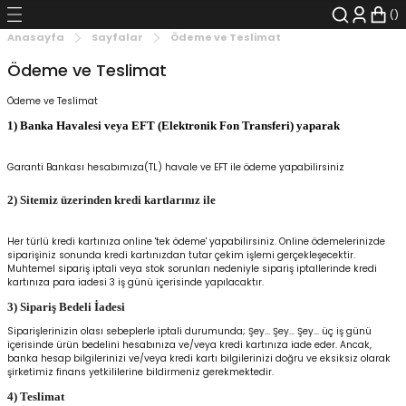
Geri Dön
Geri Dön
Geri Dön
Geri Dön
Geri Dön
Geri Dön
Anasayfa
Sayfalar
Ödeme ve Teslimat
Ödeme ve Teslimat
şyalar
 Çizgi Roman
r
Ödeme ve Teslimat
arı
r
er
r
unlar
1) Banka Havalesi veya EFT (Elektronik Fon Transferi) yaparak
n Karakter
Garanti Bankası hesabımıza(TL) havale ve EFT ile ödeme yapabilirsiniz
2) Sitemiz üzerinden kredi kartlarınız ile
ı Kitaplar
, Blu-RAY
Her türlü kredi kartınıza online 'tek ödeme' yapabilirsiniz. Online ödemelerinizde
nlatmalar
d Kit
siparişiniz sonunda kredi kartınızdan tutar çekim işlemi gerçekleşecektir.
Muhtemel sipariş iptali veya stok sorunları nedeniyle sipariş iptallerinde kredi
kartınıza para iadesi 3 iş günü içerisinde yapılacaktır.
- Mug
i
- Gelişim Kitapları
3) Sipariş Bedeli İadesi
Siparişlerinizin olası sebeplerle iptali durumunda; Şey... Şey... Şey... üç iş günü
Kitaplar
içerisinde ürün bedelini hesabınıza ve/veya kredi kartınıza iade eder. Ancak,
banka hesap bilgilerinizi ve/veya kredi kartı bilgilerinizi doğru ve eksiksiz olarak
şirketimiz finans yetkililerine bildirmeniz gerekmektedir.
aplar
istemleri
4) Teslimat