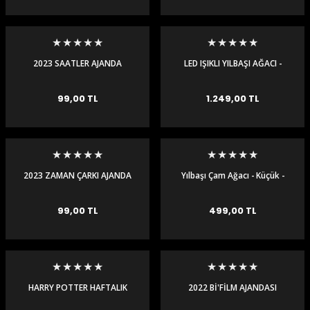
2023 SAATLER AJANDA
LED IŞIKLI YILBAŞI AĞACI -
LED CHRISTMAS TREE
e Gemiler
99,00 TL
1.249,00 TL
2023 ZAMAN ÇARKI AJANDA
Yılbaşı Çam Ağacı - Küçük -
Gri
99,00 TL
499,00 TL
HARRY POTTER HAFTALIK
2022 Bİ'FİLM AJANDASI
AJANDA-GRYFFINDOR