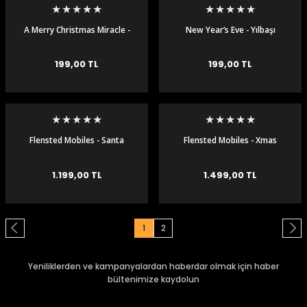
A Merry Christmas Miracle -
New Year’s Eve - Yılbaşı
Bir Yeni Yıl Mucizesi DVD
Gecesi Dvd
199,00 TL
199,00 TL
Flensted Mobiles - Santa
Flensted Mobiles - Xmas
Claus - Noel Baba Tavan
Forest Tavan Süsü
Süsü
1.199,00 TL
1.499,00 TL
1
2
Yeniliklerden ve kampanyalardan haberdar olmak için haber
bültenimize kaydolun