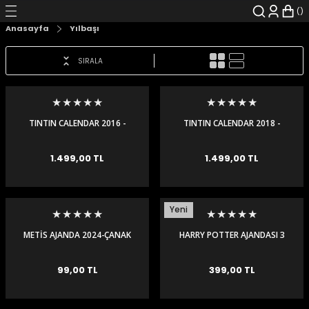
Geri Dön
Geri Dön
Geri Dön
Geri Dön
Geri Dön
Geri Dön
Anasayfa
Yılbaşı
şyalar
 Çizgi Roman
r
SIRALA
arı
r
er
r
unlar
n Karakter
TINTIN CALENDAR 2016 -
TINTIN CALENDAR 2018 -
TENTEN DUVAR TAKVİM
TENTEN DUVAR TAKVİM
2016
2018
ı Kitaplar
, Blu-RAY
1.499,00 TL
1.499,00 TL
nlatmalar
d Kit
Yeni
- Mug
i
- Gelişim Kitapları
METİS AJANDA 2024-ÇANAK
HARRY POTTER AJANDASI 3
ÇÖMLEK PATLADI
Kitaplar
99,00 TL
399,00 TL
aplar
istemleri