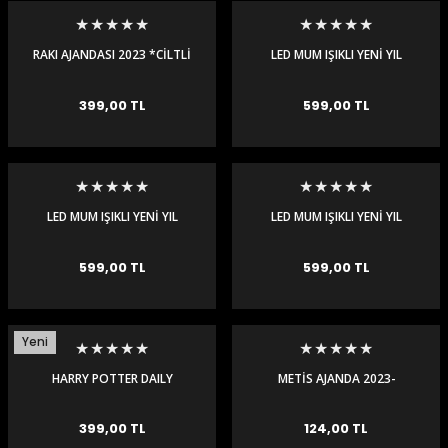
igara Aksesuarları
RAKI AJANDASI 2023 *CİLTLİ
LED MUM IŞIKLI YENİ YIL
KULÜBESİ-KOYU KAHVE
399,00 TL
599,00 TL
si
LED MUM IŞIKLI YENİ YIL
LED MUM IŞIKLI YENİ YIL
KULÜBESİ-AÇIK KAHVE
KULÜBESİ-GRİ
599,00 TL
599,00 TL
Yeni
Silahlar
HARRY POTTER DAILY
METİS AJANDA 2023-
PLANNER-HOGWARTS
ARZUHAL
EXPRESS
399,00 TL
124,00 TL