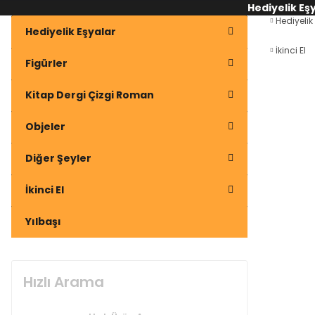
Hediyelik Eş
Hediyelik
Hediyelik Eşyalar
İkinci El
Figürler
Kitap Dergi Çizgi Roman
Objeler
Diğer Şeyler
İkinci El
Yılbaşı
Hızlı Arama