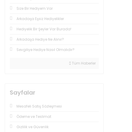
Size Bir Hediyem Var
Arkadaşa Eşsiz Hediyelikler
Hediyelik Bir Şeyler Var Burada!
Arkadaşa Hediye Ne Alınır?
Sevgiliye Hediye Nasıl Olmalıdır?
Tüm Haberler
Sayfalar
Mesafeli Satış Sözleşmesi
Ödeme ve Teslimat
Gizlilik ve Güvenlik