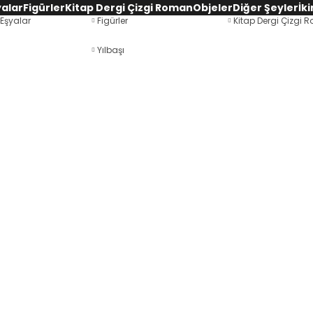
yalar
Figürler
Kitap Dergi Çizgi Roman
Objeler
Diğer Şeyler
İki
 Eşyalar
Figürler
Kitap Dergi Çizgi
Yılbaşı