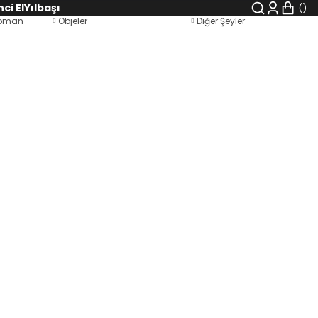
nci El
Yılbaşı
 Roman
Objeler
Diğer Şeyler