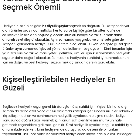
Seçmek Önemli
igara Aksesuarları
Hediyenin sahibine göre
hediyelik şeyler
seçmek en doğrusu. Bu kategoride yer
alan ürünler arasında mutlaka her tarza ve kişiliğe göre bir alternatif elde
edilecektir. İnsanların hoşuna gidecek ürünleri hediye olarak sunmak daha
si
anlamlı ve etkileyici olacaktır. Aynı zamanda yaş grubu ve cinsiyete göre de
kategori içerisinden hediyelik ürünler tercih edilebilir. Bu konuda göze güzel gelen
ürünler aynı zamanda işlevsel yönleri de kullanım sağlayabilir. Kimi insanlar için
yalnızca süs olarak kalması yeterli gelirken, kimileri için kullanılabilen hediyelik
eşyalar daha değerli olacaktır. Bu nedenle hediyenin sahibini iyi tanımak, onun
için en doğru ve özel hediyeyi seçebilmek açısından gerekli görülebilir.
Kişiselleştirilebilen Hediyeler En
Güzeli
Seçilecek hediyelik eşya, genel bir duruştan öte, sahibi için kişisel bir hal aldığı
Silahlar
zaman da daha özel olacaktır. Bu anlamda kategori içerisindeki ürünler kolaylıkla
kişiselleştirilebilen ve benimsenen hediyelik eşyalardan oluşmaktadır. Hediye
konusunda doğru kararı vermek için, onun sahiplenilmesini mümkün hale
getirecek seçeneklere gidilmesi gerekir. Kimi hediyelik eşyalar rengi ile sahibi için
anlam ifade ederken, kimi hediyeler de duruşu ya da deseni ile bir anlam
taşıyacaktır. Bazı hediyeler ise yalnızca hediye eden sayesinde bile ayrı bir değer