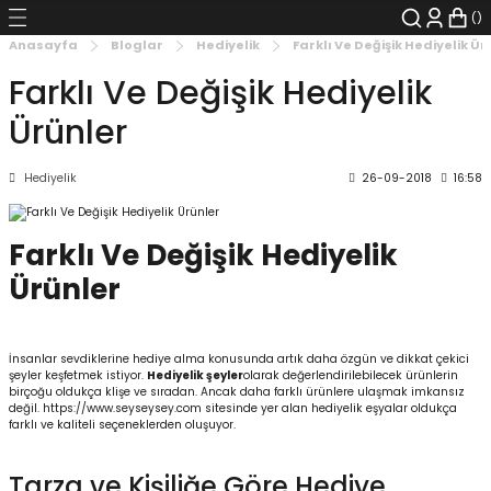
Geri Dön
Geri Dön
Geri Dön
Geri Dön
Geri Dön
Geri Dön
Anasayfa
Bloglar
Hediyelik
Farklı Ve Değişik Hediyelik Ür
Farklı Ve Değişik Hediyelik
şyalar
 Çizgi Roman
r
Ürünler
arı
r
er
r
unlar
Hediyelik
26-09-2018
16:58
n Karakter
Farklı Ve Değişik Hediyelik
ı Kitaplar
, Blu-RAY
Ürünler
nlatmalar
d Kit
- Mug
i
- Gelişim Kitapları
İnsanlar sevdiklerine hediye alma konusunda artık daha özgün ve dikkat çekici
şeyler keşfetmek istiyor.
Hediyelik şeyler
olarak değerlendirilebilecek ürünlerin
birçoğu oldukça klişe ve sıradan. Ancak daha farklı ürünlere ulaşmak imkansız
Kitaplar
değil. https://www.seyseysey.com sitesinde yer alan hediyelik eşyalar oldukça
farklı ve kaliteli seçeneklerden oluşuyor.
aplar
istemleri
Tarza ve Kişiliğe Göre Hediye