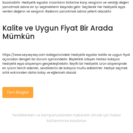
kazanabilir. Hediyelik eşyalar insanların birbirine karşı sevgisini ve verdiği değeri
yansıtmak adına en iyi seçeneklerin başında gelir. Seçilecek her hediyelik eşya
verilen değerin ve sevginin ifadesini yansıtmak adına yeterli olacaktır.
Kalite ve Uygun Fiyat Bir Arada
e Gemiler
Mümkün
https://www.seyseysey.com kategorisindeki hediyelik eşyalar kalite ve uygun fiyat
açısından dengeli bir durum içerisindedir. Böylelikle isteyen herkes kolayca
hediyelik eşya alışverişini gerçekleştirebilir. Keyifli bir hediyelik ürün alışverişinde
en iyisini tercih edenler, sevdiklerini de kolayca mutlu edebilirler. Hediye seçmek
artık eskisinden daha kolay ve eğlenceli olacak.
Tüm Bloglar
Yeniliklerden ve kampanyalardan haberdar olmak için haber
bültenimize kaydolun