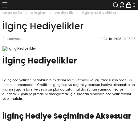
Geri Dön
Geri Dön
Geri Dön
Geri Dön
Geri Dön
Geri Dön
Anasayfa
Bloglar
Hediyelik
İlginç Hediyelikler
İlginç Hediyelikler
şyalar
 Çizgi Roman
r
Hediyelik
24-10-2018
15:25
arı
r
er
r
unlar
n Karakter
İlginç Hediyelikler
ı Kitaplar
, Blu-RAY
İlginç hediyelikler insanların birbirlerini mutlu etmesi ve şaşırtması için öncelikli
nlatmalar
d Kit
tercihler arasındadır. Özellikle ilginç hediye seçimi yaparken hediye alınacak olan
kişinin yaşam tarzı ve zevki ön planda tutulmalıdır. Bunun yanında hediye
alınacak kişinin şaşırmasını amaçlamak için sıradan olmayan hediyelik tercihi
yapılmalıdır.
- Mug
i
- Gelişim Kitapları
İlginç Hediye Seçiminde Aksesuar
Kitaplar
aplar
istemleri