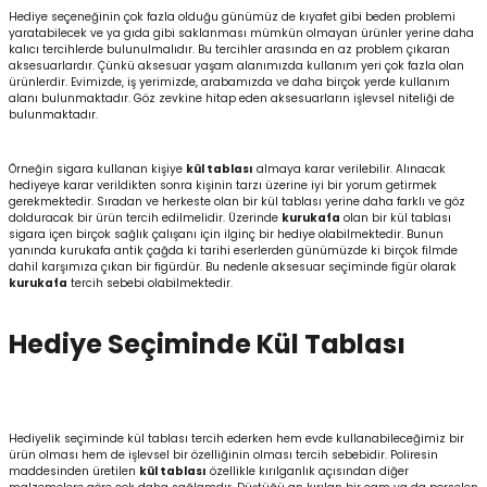
Hediye seçeneğinin çok fazla olduğu günümüz de kıyafet gibi beden problemi
igara Aksesuarları
yaratabilecek ve ya gıda gibi saklanması mümkün olmayan ürünler yerine daha
kalıcı tercihlerde bulunulmalıdır. Bu tercihler arasında en az problem çıkaran
aksesuarlardır. Çünkü aksesuar yaşam alanımızda kullanım yeri çok fazla olan
ürünlerdir. Evimizde, iş yerimizde, arabamızda ve daha birçok yerde kullanım
alanı bulunmaktadır. Göz zevkine hitap eden aksesuarların işlevsel niteliği de
bulunmaktadır.
si
Örneğin sigara kullanan kişiye
kül tablası
almaya karar verilebilir. Alınacak
hediyeye karar verildikten sonra kişinin tarzı üzerine iyi bir yorum getirmek
gerekmektedir. Sıradan ve herkeste olan bir kül tablası yerine daha farklı ve göz
dolduracak bir ürün tercih edilmelidir. Üzerinde
kurukafa
olan bir kül tablası
sigara içen birçok sağlık çalışanı için ilginç bir hediye olabilmektedir. Bunun
yanında kurukafa antik çağda ki tarihi eserlerden günümüzde ki birçok filmde
dahil karşımıza çıkan bir figürdür. Bu nedenle aksesuar seçiminde figür olarak
kurukafa
tercih sebebi olabilmektedir.
Hediye Seçiminde Kül Tablası
Silahlar
Hediyelik seçiminde kül tablası tercih ederken hem evde kullanabileceğimiz bir
ürün olması hem de işlevsel bir özelliğinin olması tercih sebebidir. Poliresin
maddesinden üretilen
kül tablası
özellikle kırılganlık açısından diğer