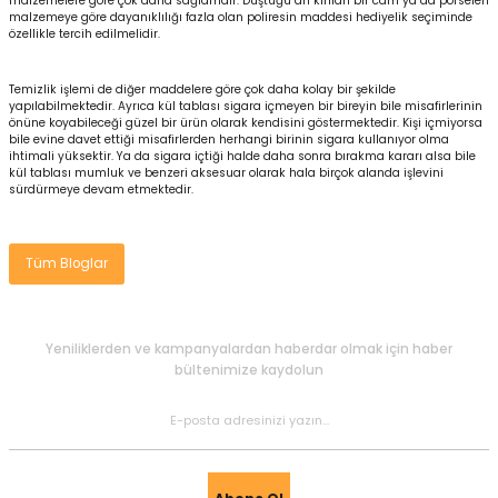
malzemelere göre çok daha sağlamdır. Düştüğü an kırılan bir cam ya da porselen
malzemeye göre dayanıklılığı fazla olan poliresin maddesi hediyelik seçiminde
özellikle tercih edilmelidir.
Temizlik işlemi de diğer maddelere göre çok daha kolay bir şekilde
yapılabilmektedir. Ayrıca kül tablası sigara içmeyen bir bireyin bile misafirlerinin
önüne koyabileceği güzel bir ürün olarak kendisini göstermektedir. Kişi içmiyorsa
e Gemiler
bile evine davet ettiği misafirlerden herhangi birinin sigara kullanıyor olma
ihtimali yüksektir. Ya da sigara içtiği halde daha sonra bırakma kararı alsa bile
kül tablası mumluk ve benzeri aksesuar olarak hala birçok alanda işlevini
sürdürmeye devam etmektedir.
Tüm Bloglar
Yeniliklerden ve kampanyalardan haberdar olmak için haber
bültenimize kaydolun