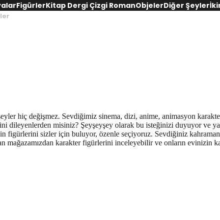
yalar
Figürler
Kitap Dergi Çizgi Roman
Objeler
Diğer Şeyler
İki
ler
ler hiç değişmez. Sevdiğimiz sinema, dizi, anime, animasyon karakterler
esini dileyenlerden misiniz? Şeyşeyşey olarak bu isteğinizi duyuyor ve y
in figürlerini sizler için buluyor, özenle seçiyoruz. Sevdiğiniz kahrama
 mağazamızdan karakter figürlerini inceleyebilir ve onların evinizin ka