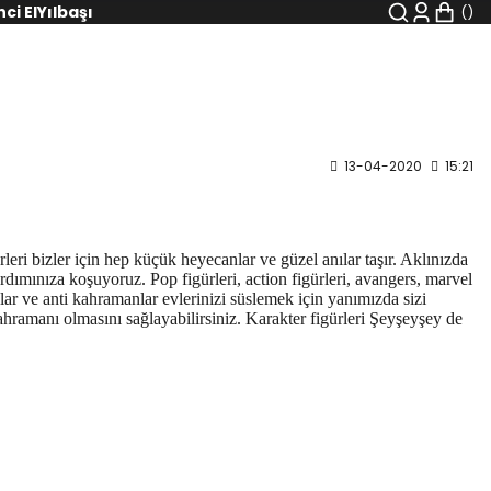
nci El
Yılbaşı
13-04-2020
15:21
i bizler için hep küçük heyecanlar ve güzel anılar taşır. Aklınızda
ardımınıza koşuyoruz. Pop figürleri, action figürleri, avangers, marvel
nlar ve anti kahramanlar evlerinizi süslemek için yanımızda sizi
hramanı olmasını sağlayabilirsiniz. Karakter figürleri Şeyşeyşey de