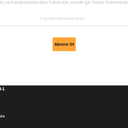
den ve kampanyalardan haberdar olmak için haber bültenimi
Abone Ol
AL
ade