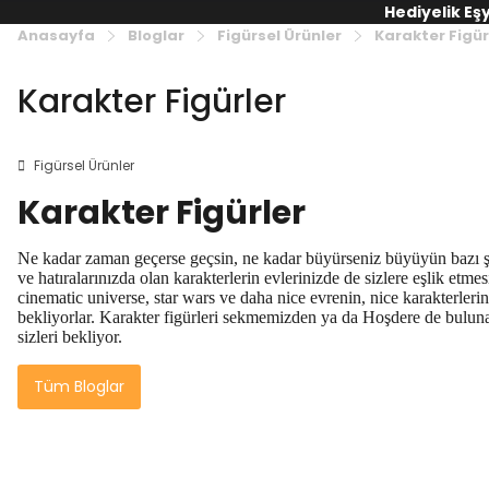
Hediyelik Eş
Anasayfa
Bloglar
Figürsel Ürünler
Karakter Figür
Karakter Figürler
Figürsel Ürünler
Karakter Figürler
Ne kadar zaman geçerse geçsin, ne kadar büyürseniz büyüyün bazı şey
ve hatıralarınızda olan karakterlerin evlerinizde de sizlere eşlik etm
cinematic universe, star wars ve daha nice evrenin, nice karakterlerin
bekliyorlar. Karakter figürleri sekmemizden ya da Hoşdere de bulunan
sizleri bekliyor.
Tüm Bloglar