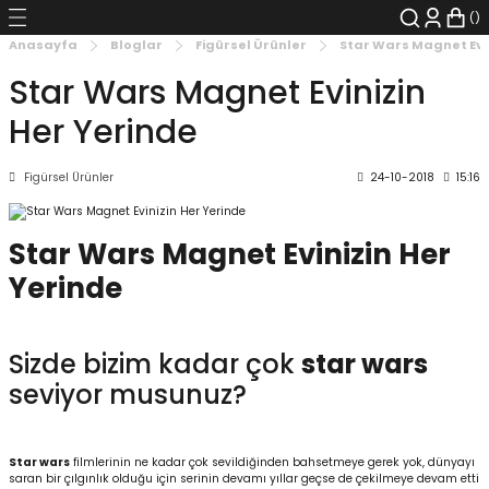
Geri Dön
Geri Dön
Geri Dön
Geri Dön
Geri Dön
Geri Dön
Anasayfa
Bloglar
Figürsel Ürünler
Star Wars Magnet Evin
Star Wars Magnet Evinizin
şyalar
 Çizgi Roman
r
Her Yerinde
arı
r
er
r
unlar
Figürsel Ürünler
24-10-2018
15:16
n Karakter
Star Wars Magnet Evinizin Her
ı Kitaplar
, Blu-RAY
Yerinde
nlatmalar
d Kit
- Mug
i
- Gelişim Kitapları
Sizde bizim kadar çok
star wars
seviyor musunuz?
Kitaplar
aplar
istemleri
Star wars
filmlerinin ne kadar çok sevildiğinden bahsetmeye gerek yok, dünyayı
saran bir çılgınlık olduğu için serinin devamı yıllar geçse de çekilmeye devam etti