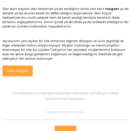
Star wars hayranı olan kendinize ya da sevdiğiniz birine star wars
magnet
ya da
bardak ya da onunla bezeli bir defter aldığını düşünsenize. Hem küçük
hediyenizle onu mutlu edecek hem de kendi sevdiği temayla kendisini ifade
etmesini sağlayabilirsiniz. Evinin içinde ya da ofiste ya da arabada dilediğiniz her
yerde bu ürünleri kullanabilir, taşıyabilirsiniz.
e Gemiler
seysey.com yeni açılan bir site olmasına rağmen altyapısı ve ürün çeşitliliği ile
diğer sitelerden farkını ortaya koyuyor. Müşteri mutluluğu ve memnuniyetini
önemseyen bir site, bu yüzden Türkiye'nin her yerindeki müşterilerimiz kullansın
diye her şehre kargo gönderimi sağlanıyor ve beğenmediğiniz takdirde de geri
iade şansı her zaman bulunuyor.
Tüm Bloglar
Yeniliklerden ve kampanyalardan haberdar olmak için haber
bültenimize kaydolun