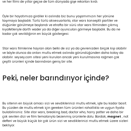
ve her filmi de yıllar geçse de tüm dünyada gişe rekorları kırdı.
igara Aksesuarları
Öyle bir hayatımıza girdiler ki aslında biz bunu yaşamımızın her yönüne
taşımaya başladık. Türlü türlü aksesuarlarla, star wars konseptli partiler ve
düğünler görülmeye başlandı ve etrafta bir sürü star wars filminden çıkmış
kıyafetleriyle darth wader ya da diğer oyuncuları görmeye başladık. Bu da ne
kadar çok sevildiğinin en büyük göstergesi.
si
Star wars filmlerine hayran olan belki de siz ya da çevrenizden birçok kişi olabilir
ve böyle olunca da onları mutlu etmek aslında göründüğünden daha kolay da
olabilir. seysey.com sitesi yeni kurulan ancak yeni kurulmasına rağmen çok
çeşitli ürünleri içinde barındıran geniş bir site.
Peki, neler barındırıyor içinde?
Bu sitenin en büyük amacı sizi ve sevdiklerinizi mutlu etmek, işte bu kadar basit.
Silahlar
Bu yüzden de mutlu etmek için gereken tüm ürünleri rahatlıkla ve uygun fiyata
bulabilirsiniz. Site star wars, breaking bad, doctor who, harry potter ve daha bir
çok sevilen dizi ve film temalarıyla bezenmiş ürünlerle dolu. Bardak,
magnet
, not
defteri ve büyük küçük bir çok ürün sizi ve sevdiklerinizi mutlu etmek üzere sizleri
bekliyor.