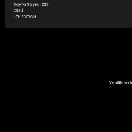
Sayfa Sayısı: 223
CİLTLİ
4TH EDITION
Bu ürünün fiyat bilgisi, resim, ürün açıklamalarında ve diğer ko
Görüş ve önerileriniz için teşekkür ederiz.
Ürün resmi kalitesiz, bozuk veya görüntülenemiyor.
Ürün açıklamasında eksik bilgiler bulunuyor.
Ürün bilgilerinde hatalar bulunuyor.
Ürün fiyatı diğer sitelerden daha pahalı.
Yenilikler
Bu ürüne benzer farklı alternatifler olmalı.