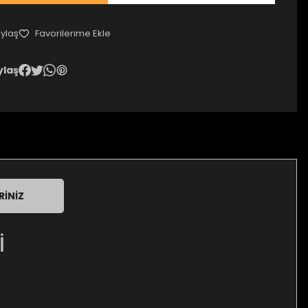
ylaş
ylaş
RINIZ
İ