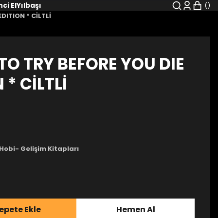
nci El
Yılbaşı
DITION * CİLTLİ
 TO TRY BEFORE YOU DIE
 * CİLTLİ
Hobi- Gelişim Kitapları
epete Ekle
Hemen Al