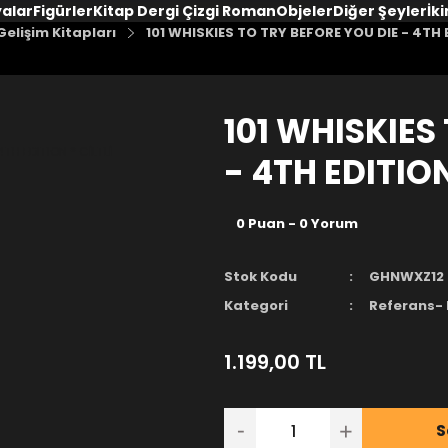
yalar
Figürler
Kitap Dergi Çizgi Roman
Objeler
Diğer Şeyler
İki
elişim Kitapları
101 WHISKIES TO TRY BEFORE YOU DIE - 4TH E
101 WHISKIES
- 4TH EDITION
0 Puan - 0 Yorum
Stok Kodu
GHNWXZ12
Kategori
Referans- 
1.199,00 TL
S