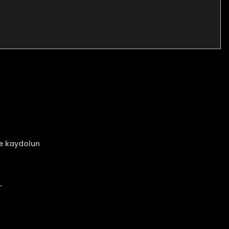
za iletebilirsiniz.
ze kaydolun