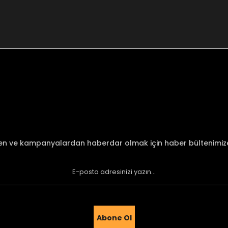
nularda yetersiz gördüğünüz noktaları öneri formunu kullanarak tarafımı
Bu ürüne ilk yorumu siz yapın!
Yorum Yaz
den ve kampanyalardan haberdar olmak için haber bültenimi
Abone Ol
Gönder