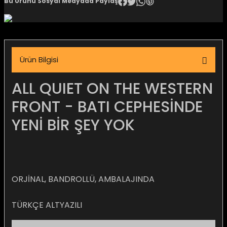
Bu Ürünü Sosyal Medyada Paylaş
igara Aksesuarları
Ürün Bilgisi
si
ALL QUIET ON THE WESTERN
FRONT - BATI CEPHESİNDE
YENİ BİR ŞEY YOK
ORJİNAL, BANDROLLÜ, AMBALAJINDA
Silahlar
TÜRKÇE ALTYAZILI