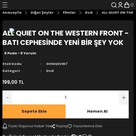
Geri Dön
Geri Dön
Geri Dön
Geri Dön
Geri Dön
Geri Dön
Anasayfa
Diğer Şeyler
Filmler
Dvd
ALL QUIET ON THE 
şyalar
 Çizgi Roman
r
ALL QUIET ON THE WESTERN FRONT -
arı
r
er
r
unlar
BATI CEPHESİNDE YENİ BİR ŞEY YOK
0 Puan - 0 Yorum
n Karakter
Stok Kodu
GHNQSVW7
ı Kitaplar
, Blu-RAY
Kategori
Dvd
199,00 TL
nlatmalar
d Kit
- Mug
i
- Gelişim Kitapları
Sepete Ekle
Hemen Al
Kitaplar
Fiyatı Düşünce Haber Ver
Paylaş
aplar
istemleri