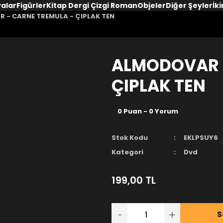
yalar
Figürler
Kitap Dergi Çizgi Roman
Objeler
Diğer Şeyler
İki
 - CARNE TREMULA - ÇIPLAK TEN
ALMODOVAR -
ÇIPLAK TEN
0 Puan - 0 Yorum
Stok Kodu
EKLPSUY6
Kategori
Dvd
199,00 TL
S