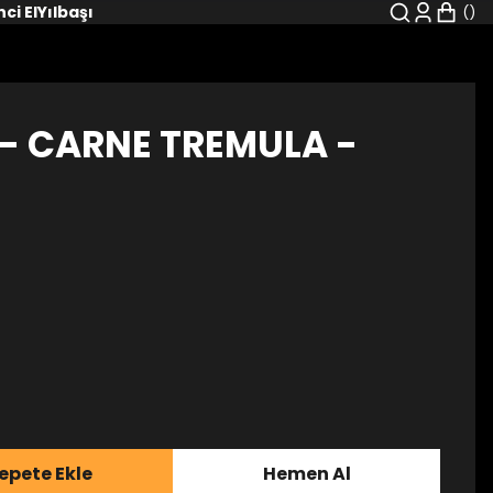
nci El
Yılbaşı
 CARNE TREMULA -
epete Ekle
Hemen Al