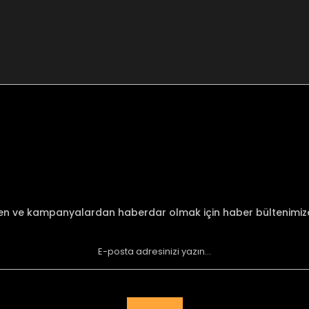
nularda yetersiz gördüğünüz noktaları öneri formunu kullanarak tarafımı
Bu ürüne ilk yorumu siz yapın!
Yorum Yaz
den ve kampanyalardan haberdar olmak için haber bültenimi