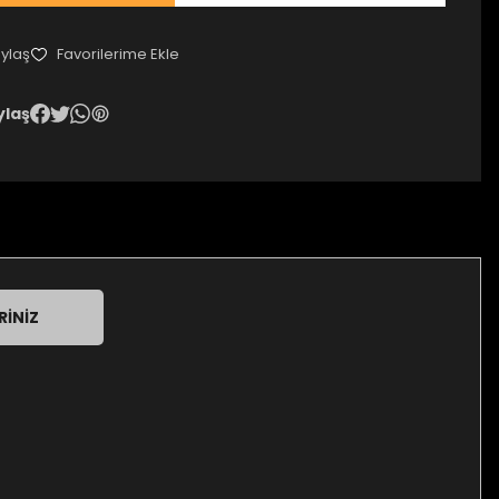
ylaş
ylaş
RINIZ