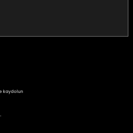
za iletebilirsiniz.
ze kaydolun