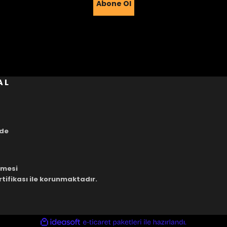
Abone Ol
Gönder
AL
ade
eşmesi
rtifikası ile korunmaktadır.
ile
ideasoft
e-