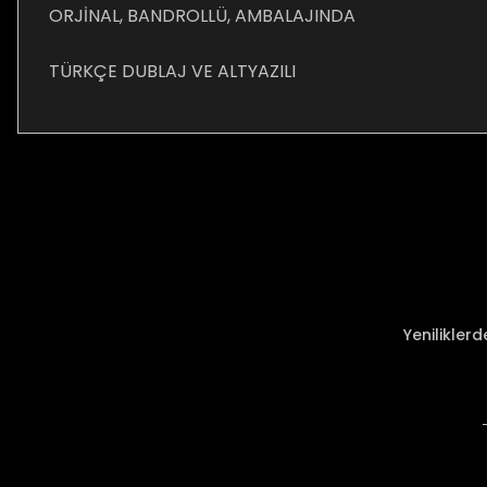
ORJİNAL, BANDROLLÜ, AMBALAJINDA
TÜRKÇE DUBLAJ VE ALTYAZILI
Bu ürünün fiyat bilgisi, resim, ürün açıklamalarında ve diğer ko
Görüş ve önerileriniz için teşekkür ederiz.
Ürün resmi kalitesiz, bozuk veya görüntülenemiyor.
Ürün açıklamasında eksik bilgiler bulunuyor.
Ürün bilgilerinde hatalar bulunuyor.
Ürün fiyatı diğer sitelerden daha pahalı.
Yenilikler
Bu ürüne benzer farklı alternatifler olmalı.