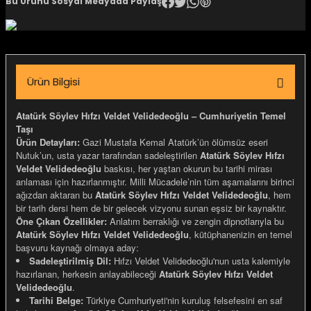
Bu Ürünü Sosyal Medyada Paylaş
igara Aksesuarları
Ürün Bilgisi
si
Atatürk Söylev Hıfzı Veldet Velidedeoğlu – Cumhuriyetin Temel
Taşı
Ürün Detayları:
Gazi Mustafa Kemal Atatürk’ün ölümsüz eseri
Nutuk’un, usta yazar tarafından sadeleştirilen
Atatürk Söylev Hıfzı
Veldet Velidedeoğlu
baskısı, her yaştan okurun bu tarihi mirası
anlaması için hazırlanmıştır. Milli Mücadele’nin tüm aşamalarını birinci
ağızdan aktaran bu
Atatürk Söylev Hıfzı Veldet Velidedeoğlu
, hem
bir tarih dersi hem de bir gelecek vizyonu sunan eşsiz bir kaynaktır.
Öne Çıkan Özellikler:
Anlatım berraklığı ve zengin dipnotlarıyla bu
Atatürk Söylev Hıfzı Veldet Velidedeoğlu
, kütüphanenizin en temel
başvuru kaynağı olmaya aday:
Silahlar
Sadeleştirilmiş Dil:
Hıfzı Veldet Velidedeoğlu'nun usta kalemiyle
hazırlanan, herkesin anlayabileceği
Atatürk Söylev Hıfzı Veldet
Velidedeoğlu
.
Tarihi Belge:
Türkiye Cumhuriyeti'nin kuruluş felsefesini en saf