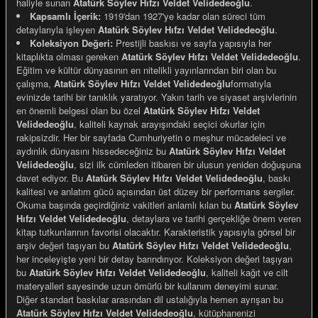
haliyle sunan
Atatürk Söylev Hıfzı Veldet Velidedeoğlu
.
Kapsamlı İçerik:
1919'dan 1927'ye kadar olan süreci tüm
detaylarıyla işleyen
Atatürk Söylev Hıfzı Veldet Velidedeoğlu
.
Koleksiyon Değeri:
Prestijli baskısı ve sayfa yapısıyla her
kitaplıkta olması gereken
Atatürk Söylev Hıfzı Veldet Velidedeoğlu
.
Eğitim ve kültür dünyasının en nitelikli yayınlarından biri olan bu
e Gemiler
çalışma,
Atatürk Söylev Hıfzı Veldet Velidedeoğlu
formatıyla
evinizde tarihi bir tanıklık yaratıyor. Yakın tarih ve siyaset arşivlerinin
en önemli belgesi olan bu özel
Atatürk Söylev Hıfzı Veldet
Velidedeoğlu
, kaliteli kaynak arayışındaki seçici okurlar için
rakipsizdir. Her bir sayfada Cumhuriyetin o meşhur mücadeleci ve
aydınlık dünyasını hissedeceğiniz bu
Atatürk Söylev Hıfzı Veldet
Velidedeoğlu
, sizi ilk cümleden itibaren bir ulusun yeniden doğuşuna
davet ediyor. Bu
Atatürk Söylev Hıfzı Veldet Velidedeoğlu
, baskı
kalitesi ve anlatım gücü açısından üst düzey bir performans sergiler.
Okuma başında geçirdiğiniz vakitleri anlamlı kılan bu
Atatürk Söylev
Hıfzı Veldet Velidedeoğlu
, detaylara ve tarihi gerçekliğe önem veren
kitap tutkunlarının favorisi olacaktır. Karakteristik yapısıyla görsel bir
arşiv değeri taşıyan bu
Atatürk Söylev Hıfzı Veldet Velidedeoğlu
,
her inceleyişte yeni bir detay barındırıyor. Koleksiyon değeri taşıyan
bu
Atatürk Söylev Hıfzı Veldet Velidedeoğlu
, kaliteli kağıt ve cilt
materyalleri sayesinde uzun ömürlü bir kullanım deneyimi sunar.
Diğer standart baskılar arasından dil ustalığıyla hemen ayrışan bu
Atatürk Söylev Hıfzı Veldet Velidedeoğlu
, kütüphanenizi