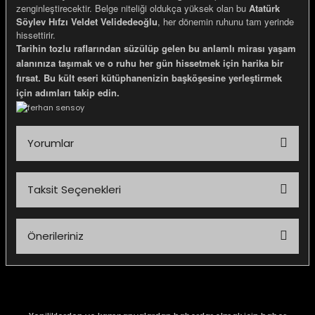
zenginleştirecektir. Belge niteliği oldukça yüksek olan bu
Atatürk
Söylev Hıfzı Veldet Velidedeoğlu
, her dönemin ruhunu tam yerinde
hissettirir.
Tarihin tozlu raflarından süzülüp gelen bu anlamlı mirası yaşam
alanınıza taşımak ve o ruhu her gün hissetmek için harika bir
fırsat. Bu kült eseri kütüphanenizin başköşesine yerleştirmek
için adımları takip edin.
Yorumlar
Taksit Seçenekleri
Bu ürüne ilk yorumu siz yapın!
Önerileriniz
Yorum Yaz
Bu ürünün fiyat bilgisi, resim, ürün açıklamalarında ve diğer
konularda yetersiz gördüğünüz noktaları öneri formunu
kullanarak tarafımıza iletebilirsiniz.
Görüş ve önerileriniz için teşekkür ederiz.