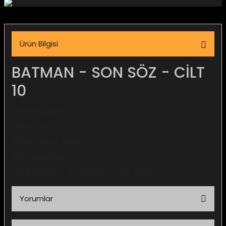
igara Aksesuarları
Ürün Bilgisi
si
BATMAN - SON SÖZ - CİLT
10
SCOTT SNYDER
GREG CAPULLO
JONATHAN GLAPION
JBC YAYINCILIK
SIFIR, ORJİNAL, BANDROLLÜ, YENİ BASKI
Silahlar
Yorumlar