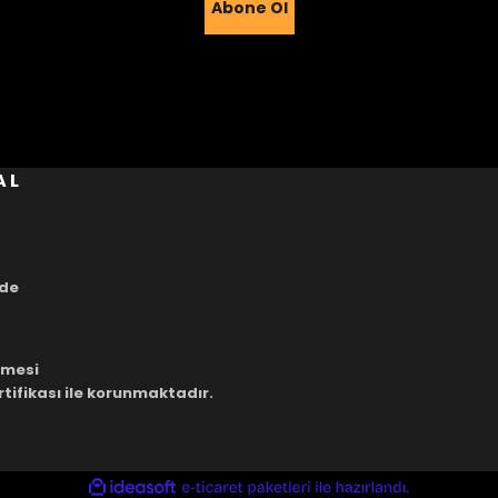
Abone Ol
Gönder
AL
ade
eşmesi
rtifikası ile korunmaktadır.
ile
ideasoft
e-