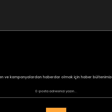
nularda yetersiz gördüğünüz noktaları öneri formunu kullanarak tarafımı
Bu ürüne ilk yorumu siz yapın!
Yorum Yaz
den ve kampanyalardan haberdar olmak için haber bültenimi