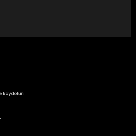
za iletebilirsiniz.
ze kaydolun