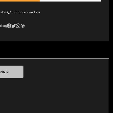
ylaş
ylaş
RINIZ