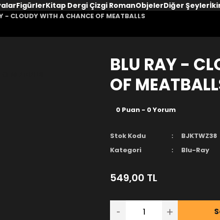
yalar
Figürler
Kitap Dergi Çizgi Roman
Objeler
Diğer Şeyler
İki
Y - CLOUDY WITH A CHANCE OF MEATBALLS
BLU RAY - C
OF MEATBALL
0 Puan - 0 Yorum
Stok Kodu
BJKTWZ38
Kategori
Blu-Ray
549,00 TL
S