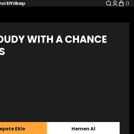
nci El
Yılbaşı
LOUDY WITH A CHANCE
S
epete Ekle
Hemen Al