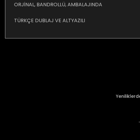
ORJİNAL, BANDROLLÜ, AMBALAJINDA
TÜRKÇE DUBLAJ VE ALTYAZILI
Bu ürünün fiyat bilgisi, resim, ürün açıklamalarında ve diğer ko
Görüş ve önerileriniz için teşekkür ederiz.
Ürün resmi kalitesiz, bozuk veya görüntülenemiyor.
Ürün açıklamasında eksik bilgiler bulunuyor.
Ürün bilgilerinde hatalar bulunuyor.
Ürün fiyatı diğer sitelerden daha pahalı.
Yenilikler
Bu ürüne benzer farklı alternatifler olmalı.