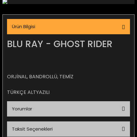
igara Aksesuarları
Ürün Bilgisi
si
BLU RAY - GHOST RIDER
ORJİNAL, BANDROLLÜ, TEMİZ
TÜRKÇE ALTYAZILI
Yorumlar
Silahlar
Taksit Seçenekleri
Bu ürüne ilk yorumu siz yapın!