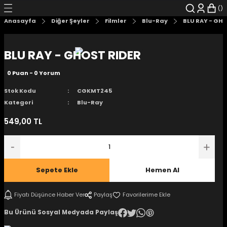
Geri Dön
Geri Dön
Geri Dön
Geri Dön
Geri Dön
Geri Dön
Anasayfa
Diğer Şeyler
Filmler
Blu-Ray
BLU RAY - GHO
şyalar
 Çizgi Roman
r
BLU RAY - GHOST RIDER
arı
r
er
r
unlar
0 Puan - 0 Yorum
n Karakter
Stok Kodu
CGKMT245
Kategori
Blu-Ray
ı Kitaplar
, Blu-RAY
549,00 TL
nlatmalar
d Kit
- Mug
i
- Gelişim Kitapları
Sepete Ekle
Hemen Al
Kitaplar
Fiyatı Düşünce Haber Ver
Paylaş
Bu Ürünü Sosyal Medyada Paylaş
aplar
istemleri