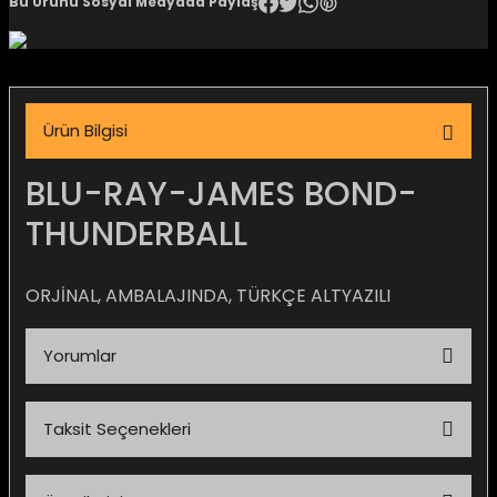
Bu Ürünü Sosyal Medyada Paylaş
igara Aksesuarları
Ürün Bilgisi
si
BLU-RAY-JAMES BOND-
THUNDERBALL
ORJİNAL, AMBALAJINDA, TÜRKÇE ALTYAZILI
Yorumlar
Silahlar
Taksit Seçenekleri
Bu ürüne ilk yorumu siz yapın!