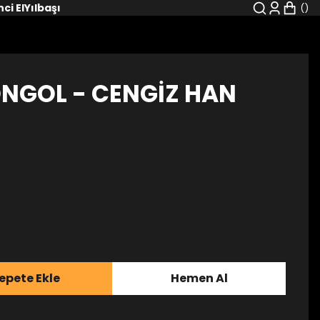
nci El
Yılbaşı
ONGOL - CENGİZ HAN
epete Ekle
Hemen Al