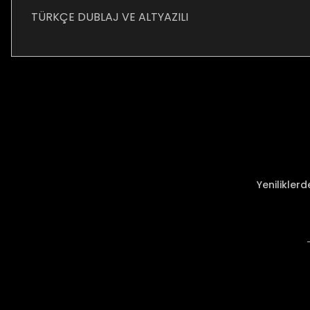
TÜRKÇE DUBLAJ VE ALTYAZILI
Bu ürünün fiyat bilgisi, resim, ürün açıklamalarında ve diğer ko
Görüş ve önerileriniz için teşekkür ederiz.
Ürün resmi kalitesiz, bozuk veya görüntülenemiyor.
Ürün açıklamasında eksik bilgiler bulunuyor.
Ürün bilgilerinde hatalar bulunuyor.
Ürün fiyatı diğer sitelerden daha pahalı.
Yenilikler
Bu ürüne benzer farklı alternatifler olmalı.