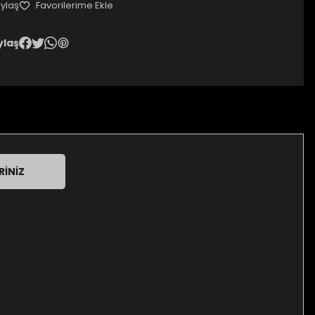
ylaş
ylaş
RINIZ