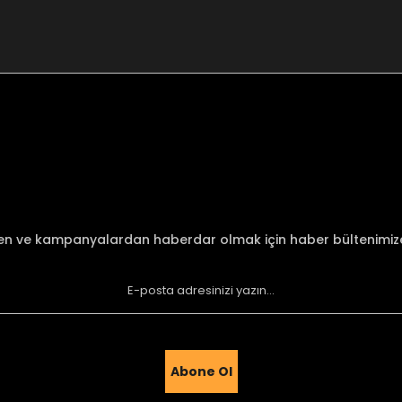
nularda yetersiz gördüğünüz noktaları öneri formunu kullanarak tarafımı
Bu ürüne ilk yorumu siz yapın!
Yorum Yaz
den ve kampanyalardan haberdar olmak için haber bültenimi
Abone Ol
Gönder