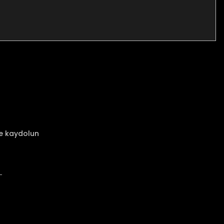
za iletebilirsiniz.
ze kaydolun