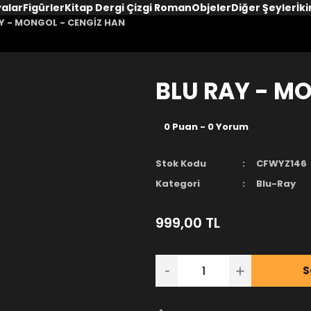
yalar
Figürler
Kitap Dergi Çizgi Roman
Objeler
Diğer Şeyler
İki
Y - MONGOL - CENGİZ HAN
BLU RAY - M
0 Puan - 0 Yorum
Stok Kodu
CFWYZ146
Kategori
Blu-Ray
999,00 TL
S