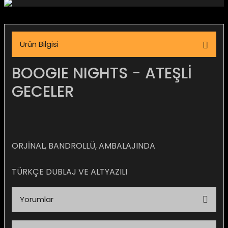
igara Aksesuarları
Ürün Bilgisi
si
BOOGIE NIGHTS - ATEŞLİ
GECELER
ORJİNAL, BANDROLLÜ, AMBALAJINDA
TÜRKÇE DUBLAJ VE ALTYAZILI
Silahlar
Yorumlar