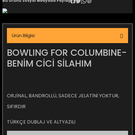
Bu Ürünü Sosyal Medyada Paylaş
igara Aksesuarları
Ürün Bilgisi
si
BOWLING FOR COLUMBINE-
BENİM CİCİ SİLAHIM
ORJİNAL, BANDROLLÜ, SADECE JELATİNİ YOKTUR,
SIFIRDIR
Silahlar
TÜRKÇE DUBLAJ VE ALTYAZILI