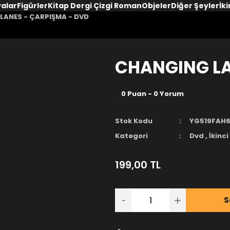
yalar
Figürler
Kitap Dergi Çizgi Roman
Objeler
Diğer Şeyler
İki
LANES - ÇARPIŞMA - DVD
CHANGING LA
0 Puan - 0 Yorum
Stok Kodu
YG519FAH
Kategori
Dvd
,
İkinci 
199,00 TL
S