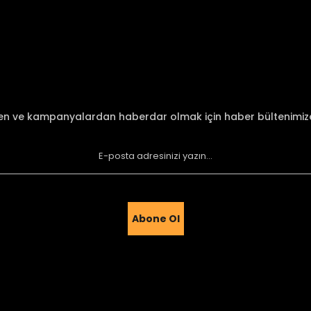
Bu ürüne ilk yorumu siz yapın!
Yorum Yaz
den ve kampanyalardan haberdar olmak için haber bültenimi
Abone Ol
Gönder