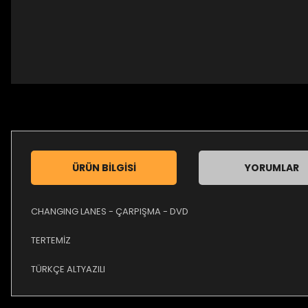
ÜRÜN BILGISI
YORUMLAR
CHANGING LANES - ÇARPIŞMA - DVD
TERTEMİZ
TÜRKÇE ALTYAZILI
Bu ürünün fiyat bilgisi, resim, ürün açıklamalarında ve diğer ko