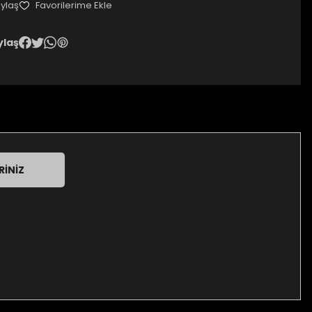
ylaş
ylaş
RINIZ
za iletebilirsiniz.