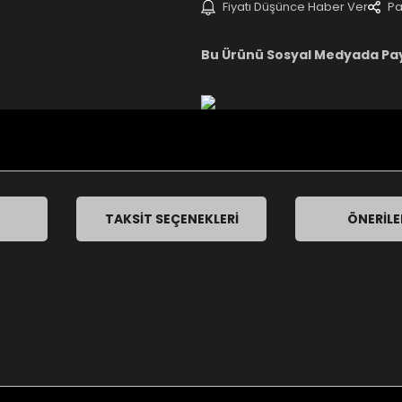
Fiyatı Düşünce Haber Ver
Pa
Bu Ürünü Sosyal Medyada Pa
TAKSIT SEÇENEKLERI
ÖNERILE
nularda yetersiz gördüğünüz noktaları öneri formunu kullanarak tarafımı