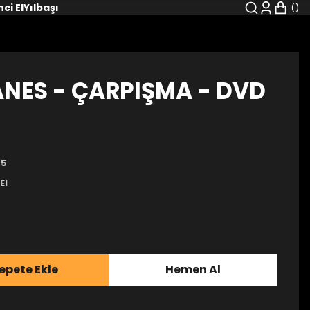
nci El
Yılbaşı
NES - ÇARPIŞMA - DVD
65
El
epete Ekle
Hemen Al