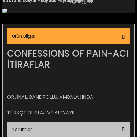
Bu Ürünü Sosyal Medyada Paylaş
igara Aksesuarları
Ürün Bilgisi
si
CONFESSIONS OF PAIN-ACI
İTİRAFLAR
ORJİNAL, BANDROLLÜ, AMBALAJINDA
TÜRKÇE DUBLAJ VE ALTYAZILI
Silahlar
Yorumlar