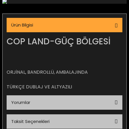
igara Aksesuarları
Ürün Bilgisi
si
COP LAND-GÜÇ BÖLGESİ
ORJİNAL, BANDROLLÜ, AMBALAJINDA
TÜRKÇE DUBLAJ VE ALTYAZILI
Yorumlar
Silahlar
Taksit Seçenekleri
Bu ürüne ilk yorumu siz yapın!