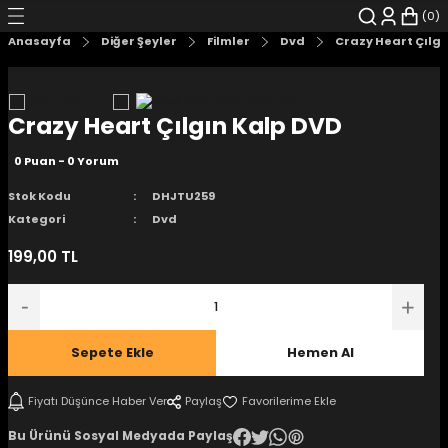
0
Geri Dön
Geri Dön
Geri Dön
Geri Dön
Geri Dön
Geri Dön
Anasayfa
Diğer Şeyler
Filmler
Dvd
Crazy Heart Çılgı
şyalar
 Çizgi Roman
r
Crazy Heart Çılgın Kalp DVD
arı
r
er
r
unlar
0 Puan - 0 Yorum
n Karakter
Stok Kodu
DHJTU259
Kategori
Dvd
ı Kitaplar
, Blu-RAY
199,00 TL
nlatmalar
d Kit
- Mug
i
- Gelişim Kitapları
Sepete Ekle
Hemen Al
Kitaplar
Fiyatı Düşünce Haber Ver
Paylaş
aplar
istemleri
Bu Ürünü Sosyal Medyada Paylaş