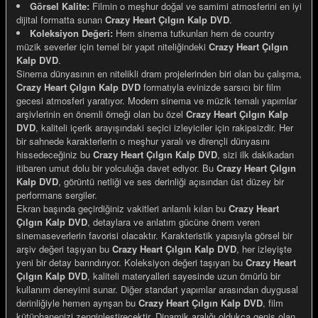
Görsel Kalite:
Filmin o meşhur doğal ve samimi atmosferini en iyi
dijital formatta sunan
Crazy Heart Çılgın Kalp DVD
.
Koleksiyon Değeri:
Hem sinema tutkunları hem de country
müzik severler için temel bir yapıt niteliğindeki
Crazy Heart Çılgın
Kalp DVD
.
Sinema dünyasının en nitelikli dram projelerinden biri olan bu çalışma,
e Gemiler
Crazy Heart Çılgın Kalp DVD
formatıyla evinizde sarsıcı bir film
gecesi atmosferi yaratıyor. Modern sinema ve müzik temalı yapımlar
arşivlerinin en önemli örneği olan bu özel
Crazy Heart Çılgın Kalp
DVD
, kaliteli içerik arayışındaki seçici izleyiciler için rakipsizdir. Her
bir sahnede karakterlerin o meşhur yaralı ve dirençli dünyasını
hissedeceğiniz bu
Crazy Heart Çılgın Kalp DVD
, sizi ilk dakikadan
itibaren umut dolu bir yolculuğa davet ediyor. Bu
Crazy Heart Çılgın
Kalp DVD
, görüntü netliği ve ses derinliği açısından üst düzey bir
performans sergiler.
Ekran başında geçirdiğiniz vakitleri anlamlı kılan bu
Crazy Heart
Çılgın Kalp DVD
, detaylara ve anlatım gücüne önem veren
sinemaseverlerin favorisi olacaktır. Karakteristik yapısıyla görsel bir
arşiv değeri taşıyan bu
Crazy Heart Çılgın Kalp DVD
, her izleyişte
yeni bir detay barındırıyor. Koleksiyon değeri taşıyan bu
Crazy Heart
Çılgın Kalp DVD
, kaliteli materyalleri sayesinde uzun ömürlü bir
kullanım deneyimi sunar. Diğer standart yapımlar arasından duygusal
derinliğiyle hemen ayrışan bu
Crazy Heart Çılgın Kalp DVD
, film
kütüphanenizi zenginleştirecektir. Dinamik aralığı oldukça geniş olan