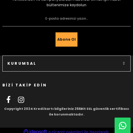
bültenimize kaydolun
Ürün resmi kalitesiz, bozuk veya görüntülenemiyor.
Ürün açıklamasında eksik bilgiler bulunuyor.
Ürün bilgilerinde hatalar bulunuyor.
Ürün fiyatı diğer sitelerden daha pahalı.
Abone Ol
Bu ürüne benzer farklı alternatifler olmalı.
KURUMSAL
BİZİ TAKİP EDİN
Gönder
Copyright 2024 Kredi kartı bilgileriniz 256Bit SSL güvenlik sertifikası
ile korunmaktadır.
ideasoft
ile
e-