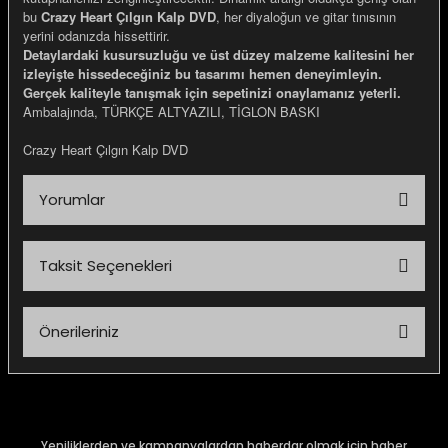
bu
Crazy Heart Çılgın Kalp DVD
, her diyaloğun ve gitar tınısının
yerini odanızda hissettirir.
Detaylardaki kusursuzluğu ve üst düzey malzeme kalitesini her
izleyişte hissedeceğiniz bu tasarımı hemen deneyimleyin.
Gerçek kaliteyle tanışmak için sepetinizi onaylamanız yeterli.
Ambalajında, TÜRKÇE ALTYAZILI, TİGLON BASKI
Crazy Heart Çılgın Kalp DVD
Yorumlar
Taksit Seçenekleri
Bu ürüne ilk yorumu siz yapın!
Önerileriniz
Yorum Yaz
Bu ürünün fiyat bilgisi, resim, ürün açıklamalarında ve diğer
konularda yetersiz gördüğünüz noktaları öneri formunu
kullanarak tarafımıza iletebilirsiniz.
Görüş ve önerileriniz için teşekkür ederiz.
Yeniliklerden ve kampanyalardan haberdar olmak için haber