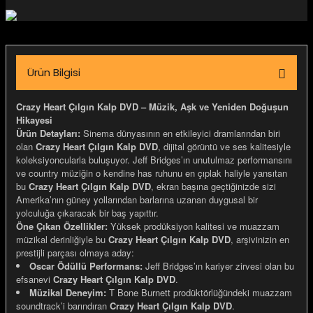
igara Aksesuarları
Ürün Bilgisi
si
Crazy Heart Çılgın Kalp DVD – Müzik, Aşk ve Yeniden Doğuşun
Hikayesi
Ürün Detayları:
Sinema dünyasının en etkileyici dramlarından biri
olan
Crazy Heart Çılgın Kalp DVD
, dijital görüntü ve ses kalitesiyle
koleksiyoncularla buluşuyor. Jeff Bridges’ın unutulmaz performansını
ve country müziğin o kendine has ruhunu en çıplak haliyle yansıtan
bu
Crazy Heart Çılgın Kalp DVD
, ekran başına geçtiğinizde sizi
Amerika’nın güney yollarından barlarına uzanan duygusal bir
yolculuğa çıkaracak bir baş yapıttır.
Öne Çıkan Özellikler:
Yüksek prodüksiyon kalitesi ve muazzam
müzikal derinliğiyle bu
Crazy Heart Çılgın Kalp DVD
, arşivinizin en
prestijli parçası olmaya aday:
Silahlar
Oscar Ödüllü Performans:
Jeff Bridges’ın kariyer zirvesi olan bu
efsanevi
Crazy Heart Çılgın Kalp DVD
.
Müzikal Deneyim:
T Bone Burnett prodüktörlüğündeki muazzam
soundtrack’i barındıran
Crazy Heart Çılgın Kalp DVD
.