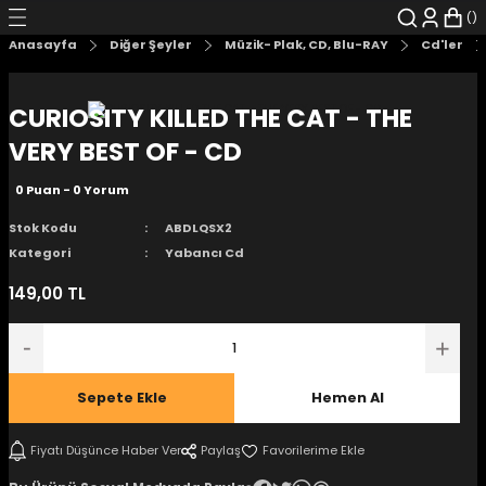
Geri Dön
Geri Dön
Geri Dön
Geri Dön
Geri Dön
Geri Dön
Anasayfa
Diğer Şeyler
Müzik- Plak, CD, Blu-RAY
Cd'ler
şyalar
 Çizgi Roman
r
CURIOSITY KILLED THE CAT - THE
arı
r
er
r
unlar
VERY BEST OF - CD
0 Puan - 0 Yorum
n Karakter
Stok Kodu
ABDLQSX2
ı Kitaplar
, Blu-RAY
Kategori
Yabancı Cd
149,00 TL
nlatmalar
d Kit
- Mug
i
- Gelişim Kitapları
Sepete Ekle
Hemen Al
Kitaplar
Fiyatı Düşünce Haber Ver
Paylaş
aplar
istemleri