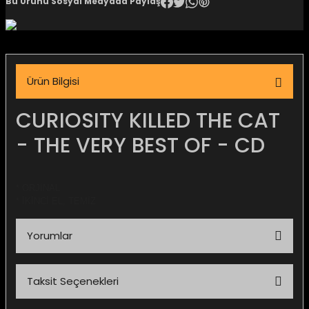
Bu Ürünü Sosyal Medyada Paylaş
igara Aksesuarları
Ürün Bilgisi
si
CURIOSITY KILLED THE CAT
- THE VERY BEST OF - CD
* ORJİNAL
* İKİNCİ EL, TEMİZ
Yorumlar
Silahlar
Taksit Seçenekleri
Bu ürüne ilk yorumu siz yapın!