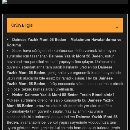
igara Aksesuarları
Ürün Bilgisi
si
Dainese Yazlık Mont 58 Beden – Maksimum Havalandırma ve
Koruma
Sıcak hava sürüşlerinde konforundan ödün vermek istemeyen
sürücüler için tasarlanan
Dainese Yazlık Mont 58 Beden
, üstün
havalandırma panelleri ve hafif yapısıyla öne çıkıyor. Dainese’nin
güvenlik standartlarına tam sadık kalınarak üretilen bu
Dainese
Yazlık Mont 58 Beden
, geniş kalıbı ve ergonomik kesimi sayesinde
uzun yolculuklarda bile eşsiz bir rahatlık sunar. Her bir
Dainese
Yazlık Mont 58 Beden
, sürüş esnasında vücut ısısını optimize etmek
için özel teknik kumaşlardan üretilmiştir.
Neden Dainese Yazlık Mont 58 Beden Tercih Etmelisiniz?
Yüksek sürtünme direncine sahip kumaşıyla bu
Dainese Yazlık
Mont 58 Beden
, omuz ve dirsek bölgelerinde yer alan sertifikalı
Silahlar
korumalarıyla tam güvenlik sağlar. Yaz aylarının kavurucu
sıcaklarında bile terlemeyi en aza indiren
Dainese Yazlık Mont 58
Beden
, ayarlanabilir bel ve kol yapısı sayesinde vücudunuza tam
uyum gösterir. Hem şehir içi kullanımda hem de uzun turlarda tercih