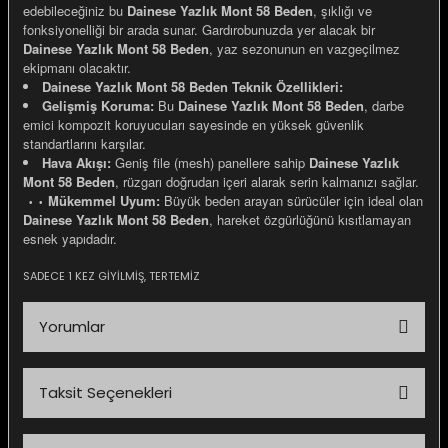
edebileceğiniz bu
Dainese Yazlık Mont 58 Beden
, şıklığı ve
fonksiyonelliği bir arada sunar. Gardırobunuzda yer alacak bir
Dainese Yazlık Mont 58 Beden
, yaz sezonunun en vazgeçilmez
ekipmanı olacaktır.
Dainese Yazlık Mont 58 Beden Teknik Özellikleri:
Gelişmiş Koruma:
Bu
Dainese Yazlık Mont 58 Beden
, darbe
e Gemiler
emici kompozit koruyucuları sayesinde en yüksek güvenlik
standartlarını karşılar.
Hava Akışı:
Geniş file (mesh) panellere sahip
Dainese Yazlık
Mont 58 Beden
, rüzgarı doğrudan içeri alarak serin kalmanızı sağlar.
Mükemmel Uyum:
Büyük beden arayan sürücüler için ideal olan
•
•
Dainese Yazlık Mont 58 Beden
, hareket özgürlüğünü kısıtlamayan
esnek yapıdadır.
SADECE 1 KEZ GİYİLMİŞ, TERTEMİZ
Yorumlar
Taksit Seçenekleri
Bu ürüne ilk yorumu siz yapın!