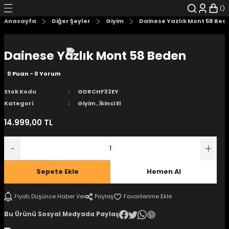
Geri Dön
Geri Dön
Geri Dön
Geri Dön
Geri Dön
Geri Dön
Anasayfa
Diğer Şeyler
Giyim
Dainese Yazlık Mont 58 Bed
şyalar
 Çizgi Roman
r
Dainese Yazlık Mont 58 Beden
arı
r
er
r
unlar
0 Puan - 0 Yorum
n Karakter
Stok Kodu
GDRCHF32EY
Kategori
Giyim
,
İkinci El
ı Kitaplar
, Blu-RAY
14.999,00 TL
nlatmalar
d Kit
- Mug
i
- Gelişim Kitapları
Sepete Ekle
Hemen Al
Kitaplar
Fiyatı Düşünce Haber Ver
Paylaş
Bu Ürünü Sosyal Medyada Paylaş
aplar
istemleri