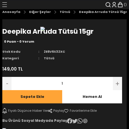
Geri Dön
Geri Dön
Geri Dön
Geri Dön
Geri Dön
Geri Dön
Anasayfa
Diğer Şeyler
Tütsü
Deepika Arruda Tütsü 15gr
şyalar
 Çizgi Roman
r
Deepika Arruda Tütsü 15gr
arı
r
er
r
unlar
0 Puan - 0 Yorum
n Karakter
Stok Kodu
2E6V6S32XC
Kategori
Tütsü
ı Kitaplar
, Blu-RAY
149,00 TL
nlatmalar
d Kit
- Mug
i
- Gelişim Kitapları
Sepete Ekle
Hemen Al
Kitaplar
Fiyatı Düşünce Haber Ver
Paylaş
Bu Ürünü Sosyal Medyada Paylaş
aplar
istemleri