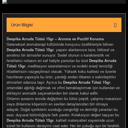
igara Aksesuarları
Ürün Bilgisi
si
Deepika Arruda Tütsü 15gr – Arınma ve Pozitif Koruma
Geleneksel aromaterapi kültüründe koruyucu özellikleriyle bilinen
Deepika Arruda Tütsü 15gr
, yaşam alanlarınıza taze, bitkisel ve
arındırıcı bir atmosfer sunuyor. Sedef otunun o karakteristik ve
ferahlatıcı notasını en saf haliyle yansıtan bu özel
Deepika Arruda
Tütsü 15gr
, meditasyon seanslarınızın ve evdeki enerji temizliği
ritüellerinizin vazgeçilmezi olacak. Yüksek koku kalitesi ve özenle
hazırlanan yapısıyla bu ürün, yandığı andan itibaren o sakinleştirici
atmosferi odanıza taşır. Ayrıca bu
Deepika Arruda Tütsü 15gr
,
ortamdaki ağırlığı dağıtmak ve zihni berraklaştırmak için kullanılan en
etkileyici aromatik seçeneklerden biri olarak kabul edilir.
Ortamın aurasını anında değiştiren bu tütsü çeşidi, çalışma masanızın
veya dinlenme köşenizin en sevilen detaylarından biri olmaya
Silahlar
adaydır. Doğal içeriklerin sunduğu zenginliği ve derinliği yansıtan bu
eser, duyusal bütünlüğüyle fark yaratır. Koleksiyon değeri taşıyan bu
Deepika Arruda Tütsü 15gr
, kaliteli materyalleri sayesinde uzun
süreli bir kullanım deneyimi vaat eder. Her bir çubuğu ayrı bir ferahlık