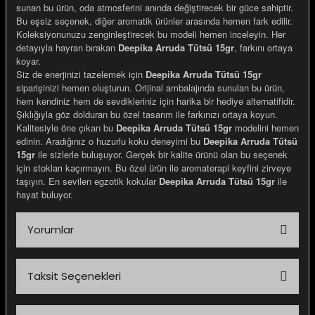
sunan bu ürün, oda atmosferini anında değiştirecek bir güce sahiptir.
Bu eşsiz seçenek, diğer aromatik ürünler arasında hemen fark edilir.
Koleksiyonunuzu zenginleştirecek bu modeli hemen inceleyin. Her
detayıyla hayran bırakan
Deepika Arruda Tütsü 15gr
, farkını ortaya
koyar.
Siz de enerjinizi tazelemek için
Deepika Arruda Tütsü 15gr
e Gemiler
siparişinizi hemen oluşturun. Orijinal ambalajında sunulan bu ürün,
hem kendiniz hem de sevdikleriniz için harika bir hediye alternatifidir.
Şıklığıyla göz dolduran bu özel tasarım ile farkınızı ortaya koyun.
Kalitesiyle öne çıkan bu
Deepika Arruda Tütsü 15gr
modelini hemen
edinin. Aradığınız o huzurlu koku deneyimi bu
Deepika Arruda Tütsü
15gr
ile sizlerle buluşuyor. Gerçek bir kalite ürünü olan bu seçenek
için stokları kaçırmayın. Bu özel ürün ile aromaterapi keyfini zirveye
taşıyın. En sevilen egzotik kokular
Deepika Arruda Tütsü 15gr
ile
hayat buluyor.
Yorumlar
Taksit Seçenekleri
Bu ürüne ilk yorumu siz yapın!