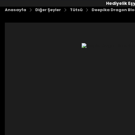
Hediyelik Eş
Anasayfa
Diğer Şeyler
Tütsü
Deepika Dragon Blo