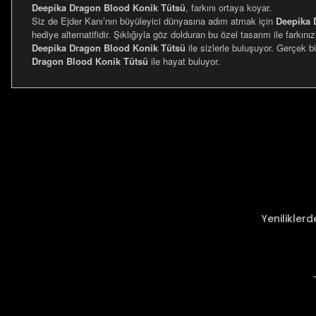
Deepika Dragon Blood Konik Tütsü
, farkını ortaya koyar.
Siz de Ejder Kanı’nın büyüleyici dünyasına adım atmak için
Deepika 
hediye alternatifidir. Şıklığıyla göz dolduran bu özel tasarım ile farkın
Deepika Dragon Blood Konik Tütsü
ile sizlerle buluşuyor. Gerçek b
Dragon Blood Konik Tütsü
ile hayat buluyor.
Bu ürünün fiyat bilgisi, resim, ürün açıklamalarında ve diğer ko
Görüş ve önerileriniz için teşekkür ederiz.
Ürün resmi kalitesiz, bozuk veya görüntülenemiyor.
Ürün açıklamasında eksik bilgiler bulunuyor.
Ürün bilgilerinde hatalar bulunuyor.
Ürün fiyatı diğer sitelerden daha pahalı.
Yenilikler
Bu ürüne benzer farklı alternatifler olmalı.