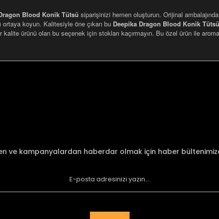
Dragon Blood Konik Tütsü
siparişinizi hemen oluşturun. Orijinal ambalajında
ızı ortaya koyun. Kalitesiyle öne çıkan bu
Deepika Dragon Blood Konik Tüts
ir kalite ürünü olan bu seçenek için stokları kaçırmayın. Bu özel ürün ile arom
nularda yetersiz gördüğünüz noktaları öneri formunu kullanarak tarafımı
Bu ürüne ilk yorumu siz yapın!
Yorum Yaz
den ve kampanyalardan haberdar olmak için haber bültenimi