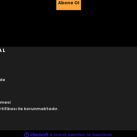
Abone Ol
Gönder
AL
ade
eşmesi
rtifikası ile korunmaktadır.
ile
ideasoft
e-