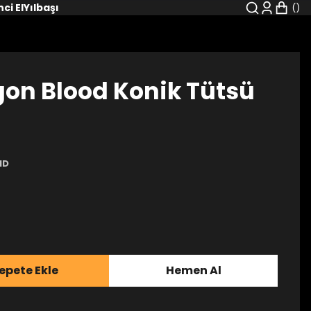
nci El
Yılbaşı
on Blood Konik Tütsü
ND
epete Ekle
Hemen Al