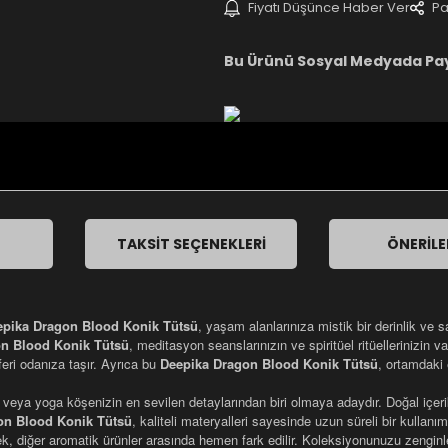
Fiyatı Düşünce Haber Ver
Pa
Bu Ürünü Sosyal Medyada Pa
TAKSIT SEÇENEKLERI
ÖNERILE
epika Dragon Blood Konik Tütsü
, yaşam alanlarınıza mistik bir derinlik ve s
n Blood Konik Tütsü
, meditasyon seanslarınızın ve spiritüel ritüellerinizin
feri odanıza taşır. Ayrıca bu
Deepika Dragon Blood Konik Tütsü
, ortamdaki 
 veya yoga köşenizin en sevilen detaylarından biri olmaya adaydır. Doğal içer
on Blood Konik Tütsü
, kaliteli materyalleri sayesinde uzun süreli bir kullanı
ek, diğer aromatik ürünler arasında hemen fark edilir. Koleksiyonunuzu zengin