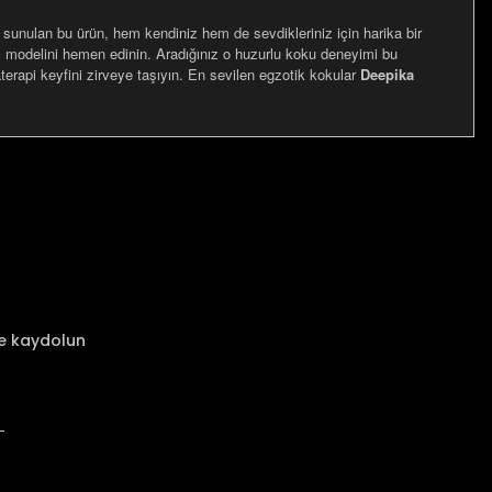
 sunulan bu ürün, hem kendiniz hem de sevdikleriniz için harika bir
ü
modelini hemen edinin. Aradığınız o huzurlu koku deneyimi bu
aterapi keyfini zirveye taşıyın. En sevilen egzotik kokular
Deepika
za iletebilirsiniz.
ze kaydolun