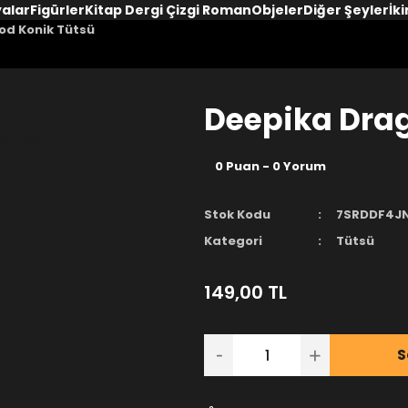
yalar
Figürler
Kitap Dergi Çizgi Roman
Objeler
Diğer Şeyler
İki
od Konik Tütsü
Deepika Drag
0 Puan - 0 Yorum
Stok Kodu
7SRDDF4J
Kategori
Tütsü
149,00 TL
S