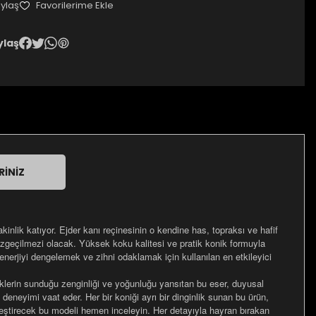
ylaş
ylaş
RINIZ
akinlik katıyor. Ejder kanı reçinesinin o kendine has, topraksı ve hafif
 vazgeçilmezi olacak. Yüksek koku kalitesi ve pratik konik formuyla
enerjiyi dengelemek ve zihni odaklamak için kullanılan en etkileyici
iklerin sunduğu zenginliği ve yoğunluğu yansıtan bu eser, duyusal
m deneyimi vaat eder. Her bir koniği ayrı bir dinginlik sunan bu ürün,
leştirecek bu modeli hemen inceleyin. Her detayıyla hayran bırakan