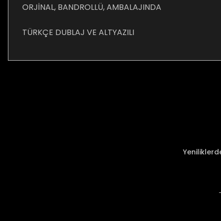
ORJİNAL, BANDROLLÜ, AMBALAJINDA
TÜRKÇE DUBLAJ VE ALTYAZILI
Bu ürünün fiyat bilgisi, resim, ürün açıklamalarında ve diğer ko
Görüş ve önerileriniz için teşekkür ederiz.
Ürün resmi kalitesiz, bozuk veya görüntülenemiyor.
Ürün açıklamasında eksik bilgiler bulunuyor.
Ürün bilgilerinde hatalar bulunuyor.
Ürün fiyatı diğer sitelerden daha pahalı.
Yenilikler
Bu ürüne benzer farklı alternatifler olmalı.