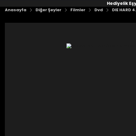
Hediyelik Eş
Anasayfa
Diğer Şeyler
Filmler
Dvd
DIE HARD 4