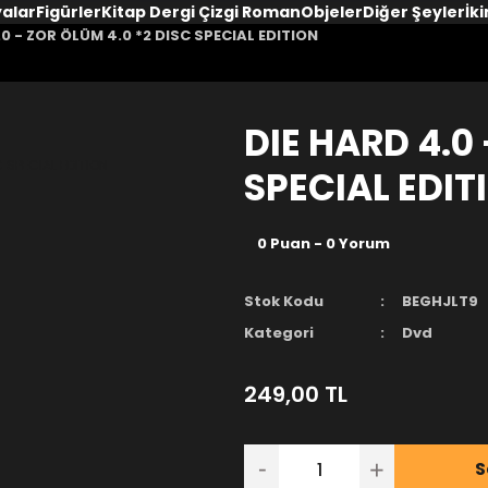
yalar
Figürler
Kitap Dergi Çizgi Roman
Objeler
Diğer Şeyler
İki
.0 - ZOR ÖLÜM 4.0 *2 DISC SPECIAL EDITION
DIE HARD 4.0
SPECIAL EDIT
0 Puan - 0 Yorum
Stok Kodu
BEGHJLT9
Kategori
Dvd
249,00 TL
S