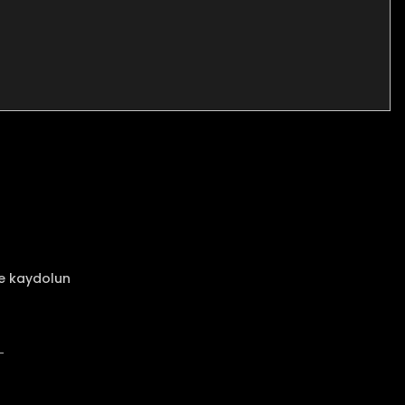
za iletebilirsiniz.
ze kaydolun