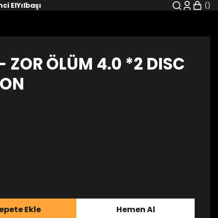
nci El
Yılbaşı
 - ZOR ÖLÜM 4.0 *2 DISC
ION
epete Ekle
Hemen Al