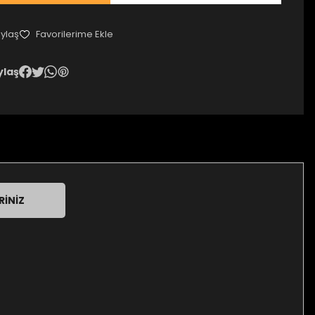
ylaş
ylaş
RINIZ