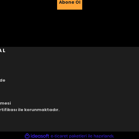
Abone Ol
Gönder
AL
ade
eşmesi
rtifikası ile korunmaktadır.
ile
ideasoft
e-