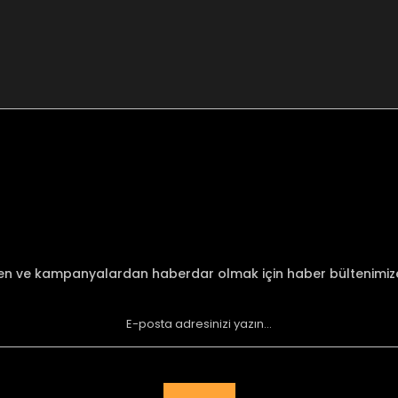
nularda yetersiz gördüğünüz noktaları öneri formunu kullanarak tarafımı
Bu ürüne ilk yorumu siz yapın!
Yorum Yaz
den ve kampanyalardan haberdar olmak için haber bültenimi