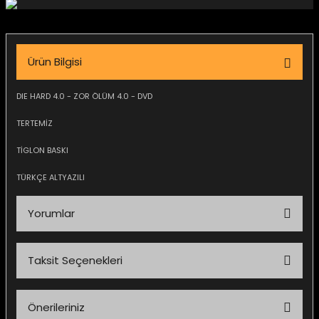
igara Aksesuarları
Ürün Bilgisi
si
DIE HARD 4.0 - ZOR ÖLÜM 4.0 - DVD
TERTEMİZ
TİGLON BASKI
TÜRKÇE ALTYAZILI
Yorumlar
Taksit Seçenekleri
Silahlar
Bu ürüne ilk yorumu siz yapın!
Önerileriniz
Yorum Yaz