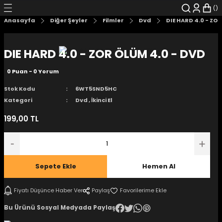
Geri Dön
Geri Dön
Geri Dön
Geri Dön
Geri Dön
Geri Dön
Anasayfa
Diğer Şeyler
Filmler
Dvd
DIE HARD 4.0 - ZO
şyalar
 Çizgi Roman
r
DIE HARD 4.0 - ZOR ÖLÜM 4.0 - DVD
arı
r
er
r
unlar
0 Puan - 0 Yorum
n Karakter
Stok Kodu
6WT5SND5HC
Kategori
Dvd
,
İkinci El
ı Kitaplar
, Blu-RAY
199,00 TL
nlatmalar
d Kit
- Mug
i
- Gelişim Kitapları
Sepete Ekle
Hemen Al
Kitaplar
Fiyatı Düşünce Haber Ver
Paylaş
Bu Ürünü Sosyal Medyada Paylaş
aplar
istemleri