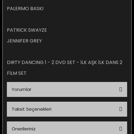
PALERMO BASKI
PATRICK SWAYZE
e Gemiler
JENNIFER GREY
DIRTY DANCING 1 - 2 DVD SET - İLK AŞK İLK DANS 2
FİLM SET
Yorumlar
Taksit Seçenekleri
Bu ürüne ilk yorumu siz yapın!
Önerileriniz
Yorum Yaz