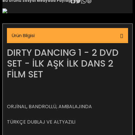
Bu Ürünü Sosyal Medyada Paylaş
igara Aksesuarları
Ürün Bilgisi
si
DIRTY DANCING 1 - 2 DVD
SET - İLK AŞK İLK DANS 2
FİLM SET
ORJİNAL, BANDROLLÜ, AMBALAJINDA
Silahlar
TÜRKÇE DUBLAJ VE ALTYAZILI