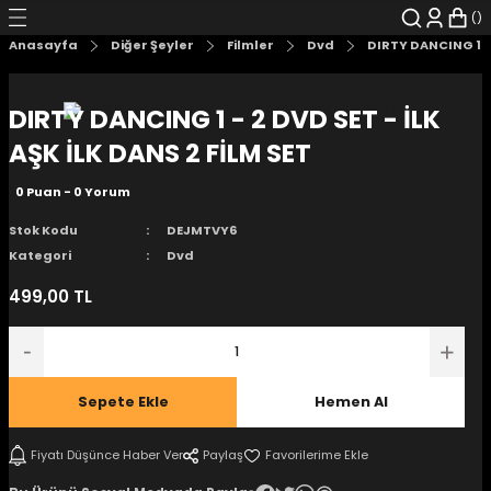
Geri Dön
Geri Dön
Geri Dön
Geri Dön
Geri Dön
Geri Dön
Anasayfa
Diğer Şeyler
Filmler
Dvd
DIRTY DANCING 1 - 
şyalar
 Çizgi Roman
r
DIRTY DANCING 1 - 2 DVD SET - İLK
arı
r
er
r
unlar
AŞK İLK DANS 2 FİLM SET
0 Puan - 0 Yorum
n Karakter
Stok Kodu
DEJMTVY6
ı Kitaplar
, Blu-RAY
Kategori
Dvd
499,00 TL
nlatmalar
d Kit
- Mug
i
- Gelişim Kitapları
Sepete Ekle
Hemen Al
Kitaplar
Fiyatı Düşünce Haber Ver
Paylaş
aplar
istemleri