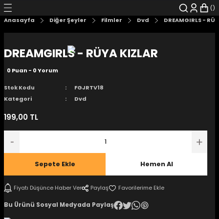
Geri Dön
Geri Dön
Geri Dön
Geri Dön
Geri Dön
Geri Dön
Anasayfa
Diğer Şeyler
Filmler
Dvd
DREAMGIRLS - RÜY
şyalar
 Çizgi Roman
r
DREAMGIRLS - RÜYA KIZLAR
arı
r
er
r
unlar
0 Puan - 0 Yorum
n Karakter
Stok Kodu
FGJRTV18
Kategori
Dvd
ı Kitaplar
, Blu-RAY
199,00 TL
nlatmalar
d Kit
- Mug
i
- Gelişim Kitapları
Sepete Ekle
Hemen Al
Kitaplar
Fiyatı Düşünce Haber Ver
Paylaş
Bu Ürünü Sosyal Medyada Paylaş
aplar
istemleri