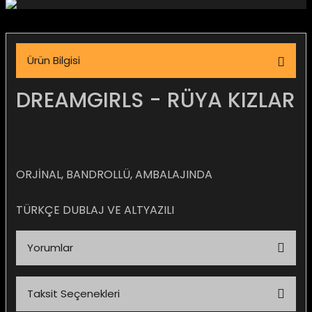
igara Aksesuarları
Ürün Bilgisi
si
DREAMGIRLS - RÜYA KIZLAR
ORJİNAL, BANDROLLÜ, AMBALAJINDA
TÜRKÇE DUBLAJ VE ALTYAZILI
Yorumlar
Silahlar
Taksit Seçenekleri
Bu ürüne ilk yorumu siz yapın!