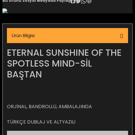
Bu Ürünü Sosyal Medyada Paylaş
igara Aksesuarları
Ürün Bilgisi
si
ETERNAL SUNSHINE OF THE
SPOTLESS MIND-SİL
BAŞTAN
ORJİNAL, BANDROLLÜ, AMBALAJINDA
Silahlar
TÜRKÇE DUBLAJ VE ALTYAZILI