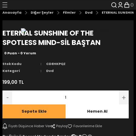
Geri Dön
Geri Dön
Geri Dön
Geri Dön
Geri Dön
Geri Dön
Anasayfa
Diğer Şeyler
Filmler
Dvd
ETERNAL SUNSHINE
şyalar
 Çizgi Roman
r
ETERNAL SUNSHINE OF THE
arı
r
er
r
unlar
SPOTLESS MIND-SİL BAŞTAN
0 Puan - 0 Yorum
n Karakter
Stok Kodu
CDEHKPQZ
ı Kitaplar
, Blu-RAY
Kategori
Dvd
199,00 TL
nlatmalar
d Kit
- Mug
i
- Gelişim Kitapları
Sepete Ekle
Hemen Al
Kitaplar
Fiyatı Düşünce Haber Ver
Paylaş
aplar
istemleri