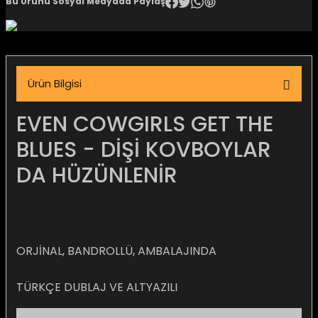
Bu Ürünü Sosyal Medyada Paylaş
igara Aksesuarları
Ürün Bilgisi
si
EVEN COWGIRLS GET THE
BLUES - DİŞİ KOVBOYLAR
DA HÜZÜNLENİR
ORJİNAL, BANDROLLÜ, AMBALAJINDA
Silahlar
TÜRKÇE DUBLAJ VE ALTYAZILI