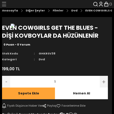
Geri Dön
Geri Dön
Geri Dön
Geri Dön
Geri Dön
Geri Dön
Anasayfa
Diğer Şeyler
Filmler
Dvd
EVEN COWGIRLS GE
şyalar
 Çizgi Roman
r
EVEN COWGIRLS GET THE BLUES -
arı
r
er
r
unlar
DİŞİ KOVBOYLAR DA HÜZÜNLENİR
0 Puan - 0 Yorum
n Karakter
Stok Kodu
GHKRSV38
ı Kitaplar
, Blu-RAY
Kategori
Dvd
199,00 TL
nlatmalar
d Kit
- Mug
i
- Gelişim Kitapları
Sepete Ekle
Hemen Al
Kitaplar
Fiyatı Düşünce Haber Ver
Paylaş
aplar
istemleri