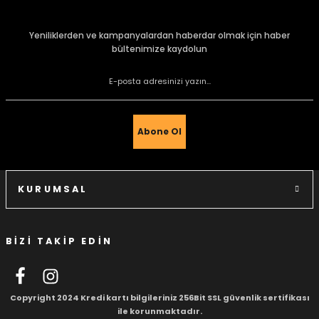
konularda yetersiz gördüğünüz noktaları öneri formunu
kullanarak tarafımıza iletebilirsiniz.
Görüş ve önerileriniz için teşekkür ederiz.
Yeniliklerden ve kampanyalardan haberdar olmak için haber
bültenimize kaydolun
Ürün resmi kalitesiz, bozuk veya görüntülenemiyor.
Ürün açıklamasında eksik bilgiler bulunuyor.
Ürün bilgilerinde hatalar bulunuyor.
Ürün fiyatı diğer sitelerden daha pahalı.
Abone Ol
Bu ürüne benzer farklı alternatifler olmalı.
KURUMSAL
BİZİ TAKİP EDİN
Gönder
Copyright 2024 Kredi kartı bilgileriniz 256Bit SSL güvenlik sertifikası
ile korunmaktadır.