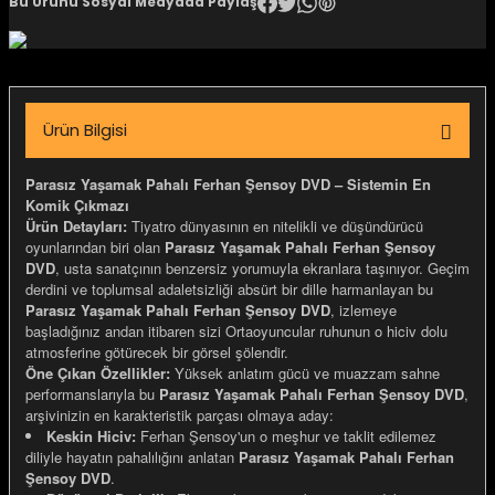
Bu Ürünü Sosyal Medyada Paylaş
igara Aksesuarları
Ürün Bilgisi
si
Parasız Yaşamak Pahalı Ferhan Şensoy DVD – Sistemin En
Komik Çıkmazı
Ürün Detayları:
Tiyatro dünyasının en nitelikli ve düşündürücü
oyunlarından biri olan
Parasız Yaşamak Pahalı Ferhan Şensoy
DVD
, usta sanatçının benzersiz yorumuyla ekranlara taşınıyor. Geçim
derdini ve toplumsal adaletsizliği absürt bir dille harmanlayan bu
Parasız Yaşamak Pahalı Ferhan Şensoy DVD
, izlemeye
başladığınız andan itibaren sizi Ortaoyuncular ruhunun o hiciv dolu
atmosferine götürecek bir görsel şölendir.
Öne Çıkan Özellikler:
Yüksek anlatım gücü ve muazzam sahne
performanslarıyla bu
Parasız Yaşamak Pahalı Ferhan Şensoy DVD
,
Silahlar
arşivinizin en karakteristik parçası olmaya aday:
Keskin Hiciv:
Ferhan Şensoy'un o meşhur ve taklit edilemez
diliyle hayatın pahalılığını anlatan
Parasız Yaşamak Pahalı Ferhan
Şensoy DVD
.