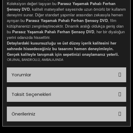
Koleksiyon değeri taşıyan bu
Parasız Yaşamak Pahalı Ferhan
Şensoy DVD
, kaliteli materyalleri sayesinde uzun ömürlü bir kullanım
deneyimi sunar. Diğer standart yapımlar arasından zekasıyla hemen
ayrışan bu
Parasız Yaşamak Pahalı Ferhan Şensoy DVD
, film
kütüphanenizi zenginleştirecektir. Dinamik aralığı oldukça geniş olan
bu
Parasız Yaşamak Pahalı Ferhan Şensoy DVD
, her bir diyaloğun
yerini odanızda hissettirir.
Detaylardaki kusursuzluğu ve üst düzey içerik kalitesini her
sahnede hissedeceğiniz bu tasarımı hemen deneyimleyin.
Gerçek kaliteyle tanışmak için sepetinizi onaylamanız yeterli.
ORJİNAL, BANDROLLÜ, AMBALAJINDA
Yorumlar
Taksit Seçenekleri
Bu ürüne ilk yorumu siz yapın!
Önerileriniz
Yorum Yaz
Bu ürünün fiyat bilgisi, resim, ürün açıklamalarında ve diğer