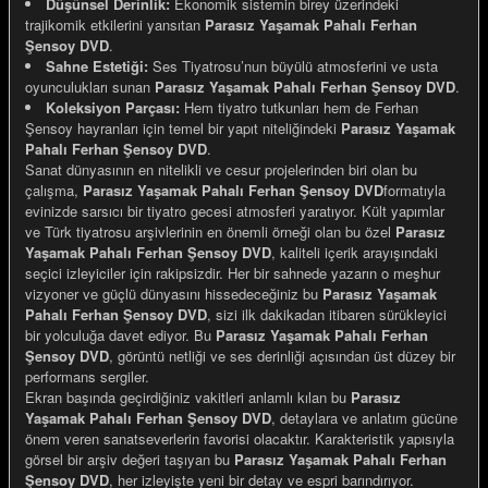
Düşünsel Derinlik:
Ekonomik sistemin birey üzerindeki
trajikomik etkilerini yansıtan
Parasız Yaşamak Pahalı Ferhan
Şensoy DVD
.
Sahne Estetiği:
Ses Tiyatrosu’nun büyülü atmosferini ve usta
oyunculukları sunan
Parasız Yaşamak Pahalı Ferhan Şensoy DVD
.
Koleksiyon Parçası:
Hem tiyatro tutkunları hem de Ferhan
e Gemiler
Şensoy hayranları için temel bir yapıt niteliğindeki
Parasız Yaşamak
Pahalı Ferhan Şensoy DVD
.
Sanat dünyasının en nitelikli ve cesur projelerinden biri olan bu
çalışma,
Parasız Yaşamak Pahalı Ferhan Şensoy DVD
formatıyla
evinizde sarsıcı bir tiyatro gecesi atmosferi yaratıyor. Kült yapımlar
ve Türk tiyatrosu arşivlerinin en önemli örneği olan bu özel
Parasız
Yaşamak Pahalı Ferhan Şensoy DVD
, kaliteli içerik arayışındaki
seçici izleyiciler için rakipsizdir. Her bir sahnede yazarın o meşhur
vizyoner ve güçlü dünyasını hissedeceğiniz bu
Parasız Yaşamak
Pahalı Ferhan Şensoy DVD
, sizi ilk dakikadan itibaren sürükleyici
bir yolculuğa davet ediyor. Bu
Parasız Yaşamak Pahalı Ferhan
Şensoy DVD
, görüntü netliği ve ses derinliği açısından üst düzey bir
performans sergiler.
Ekran başında geçirdiğiniz vakitleri anlamlı kılan bu
Parasız
Yaşamak Pahalı Ferhan Şensoy DVD
, detaylara ve anlatım gücüne
önem veren sanatseverlerin favorisi olacaktır. Karakteristik yapısıyla
görsel bir arşiv değeri taşıyan bu
Parasız Yaşamak Pahalı Ferhan
Şensoy DVD
, her izleyişte yeni bir detay ve espri barındırıyor.