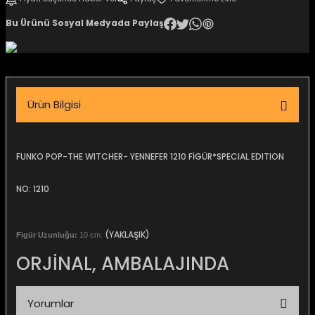
igara Aksesuarları
Bu Ürünü Sosyal Medyada Paylaş
si
Ürün Bilgisi
FUNKO POP-THE WITCHER- YENNEFER 1210 FİGÜR*SPECIAL EDITION
NO: 1210
(YAKLAŞIK)
Figür Uzunluğu:
10 cm.
ORJİNAL, AMBALAJINDA
Silahlar
Yorumlar