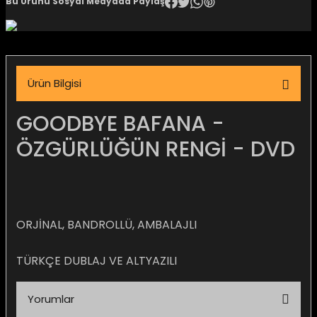
Bu Ürünü Sosyal Medyada Paylaş
igara Aksesuarları
Ürün Bilgisi
si
GOODBYE BAFANA -
ÖZGÜRLÜĞÜN RENGİ - DVD
ORJİNAL, BANDROLLÜ, AMBALAJLI
TÜRKÇE DUBLAJ VE ALTYAZILI
Silahlar
Yorumlar