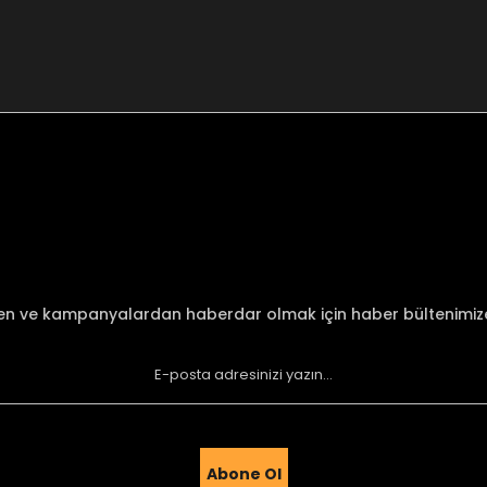
nularda yetersiz gördüğünüz noktaları öneri formunu kullanarak tarafımı
Bu ürüne ilk yorumu siz yapın!
Yorum Yaz
den ve kampanyalardan haberdar olmak için haber bültenimi
Abone Ol
Gönder