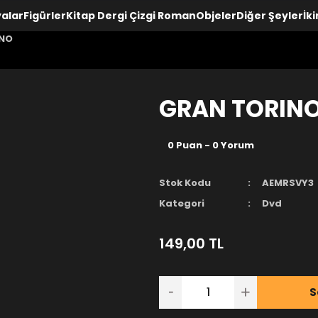
yalar
Figürler
Kitap Dergi Çizgi Roman
Objeler
Diğer Şeyler
İki
INO
GRAN TORIN
0 Puan - 0 Yorum
Stok Kodu
AEMRSVY3
Kategori
Dvd
149,00 TL
S