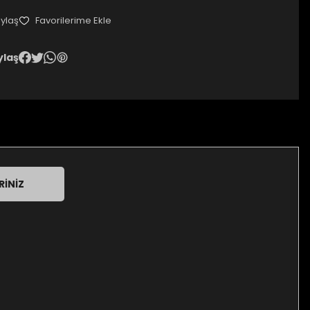
ylaş
ylaş
RINIZ