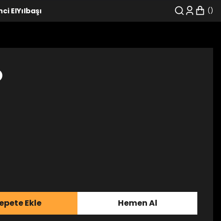
nci El
Yılbaşı
O
epete Ekle
Hemen Al