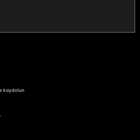
za iletebilirsiniz.
ze kaydolun