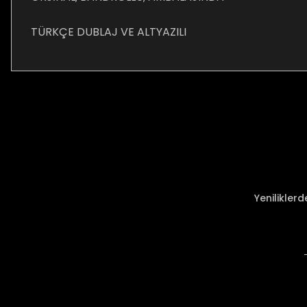
TÜRKÇE DUBLAJ VE ALTYAZILI
Bu ürünün fiyat bilgisi, resim, ürün açıklamalarında ve diğer ko
Görüş ve önerileriniz için teşekkür ederiz.
Ürün resmi kalitesiz, bozuk veya görüntülenemiyor.
Ürün açıklamasında eksik bilgiler bulunuyor.
Ürün bilgilerinde hatalar bulunuyor.
Ürün fiyatı diğer sitelerden daha pahalı.
Yenilikler
Bu ürüne benzer farklı alternatifler olmalı.