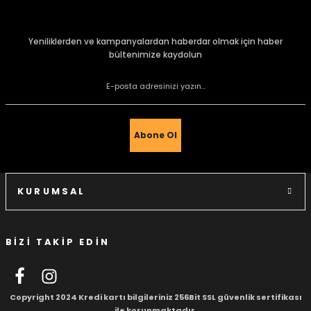
konularda yetersiz gördüğünüz noktaları öneri formunu
kullanarak tarafımıza iletebilirsiniz.
Görüş ve önerileriniz için teşekkür ederiz.
Yeniliklerden ve kampanyalardan haberdar olmak için haber
bültenimize kaydolun
Ürün resmi kalitesiz, bozuk veya görüntülenemiyor.
e Gemiler
Ürün açıklamasında eksik bilgiler bulunuyor.
Ürün bilgilerinde hatalar bulunuyor.
Ürün fiyatı diğer sitelerden daha pahalı.
Abone Ol
Bu ürüne benzer farklı alternatifler olmalı.
KURUMSAL
BİZİ TAKİP EDİN
Gönder
Copyright 2024 Kredi kartı bilgileriniz 256Bit SSL güvenlik sertifikası
ile korunmaktadır.