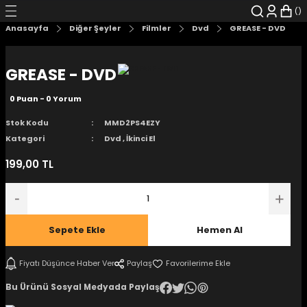
Geri Dön
Geri Dön
Geri Dön
Geri Dön
Geri Dön
Geri Dön
Anasayfa
Diğer Şeyler
Filmler
Dvd
GREASE - DVD
şyalar
 Çizgi Roman
r
GREASE - DVD
arı
r
er
r
unlar
0 Puan - 0 Yorum
n Karakter
Stok Kodu
MMD2PS4EZY
Kategori
Dvd
,
İkinci El
ı Kitaplar
, Blu-RAY
199,00 TL
nlatmalar
d Kit
- Mug
i
- Gelişim Kitapları
Sepete Ekle
Hemen Al
Kitaplar
Fiyatı Düşünce Haber Ver
Paylaş
Bu Ürünü Sosyal Medyada Paylaş
aplar
istemleri