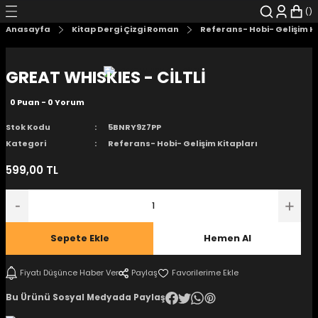
Geri Dön
Geri Dön
Geri Dön
Geri Dön
Geri Dön
Geri Dön
Anasayfa
Kitap Dergi Çizgi Roman
Referans- Hobi- Gelişim K
şyalar
 Çizgi Roman
r
GREAT WHISKIES - CİLTLİ
arı
r
er
r
unlar
0 Puan - 0 Yorum
n Karakter
Stok Kodu
5BNRY9Z7PP
Kategori
Referans- Hobi- Gelişim Kitapları
ı Kitaplar
, Blu-RAY
599,00 TL
nlatmalar
d Kit
- Mug
i
- Gelişim Kitapları
Sepete Ekle
Hemen Al
Kitaplar
Fiyatı Düşünce Haber Ver
Paylaş
Bu Ürünü Sosyal Medyada Paylaş
aplar
istemleri