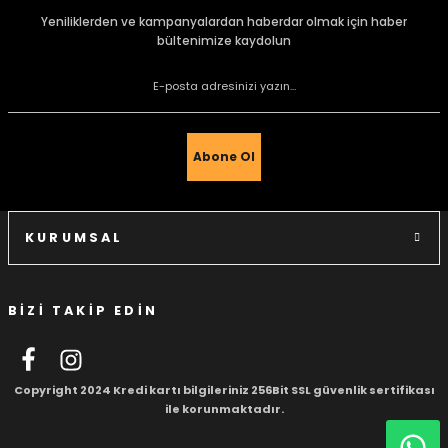
Görüş ve önerileriniz için teşekkür ederiz.
Yeniliklerden ve kampanyalardan haberdar olmak için haber
bültenimize kaydolun
Ürün resmi kalitesiz, bozuk veya görüntülenemiyor.
Ürün açıklamasında eksik bilgiler bulunuyor.
e Gemiler
Ürün bilgilerinde hatalar bulunuyor.
Ürün fiyatı diğer sitelerden daha pahalı.
Abone Ol
Bu ürüne benzer farklı alternatifler olmalı.
KURUMSAL
BİZİ TAKİP EDİN
Gönder
Copyright 2024 Kredi kartı bilgileriniz 256Bit SSL güvenlik sertifikası
ile korunmaktadır.