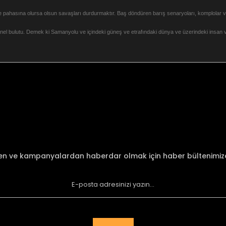
vi ne pahasına olursa olsun savaşları durdurmaktır. Baş döndüren barış senaryoları, komplolar 
nel bulutu. Demek ki Samanyolu ve içindeki güneş ve etrafındaki dünya ve üzerindeki insan v
nularda yetersiz gördüğünüz noktaları öneri formunu kullanarak tarafımı
Bu ürüne ilk yorumu siz yapın!
Yorum Yaz
den ve kampanyalardan haberdar olmak için haber bültenimi