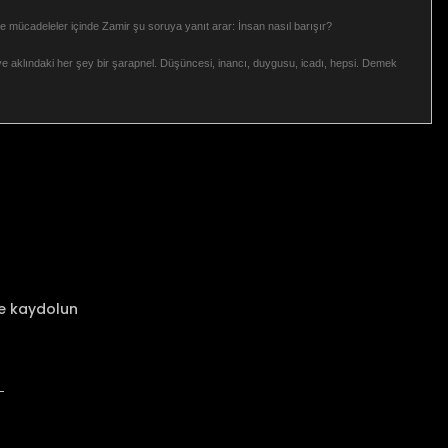
ve mücadeleler içinde Zamir şu soruya yanıt arar: İnsan nasıl barışır?
e aklındaki her şey bir şarapnel. Düşüncesi, inancı, duygusu, icadı, hepsi. Demek
za iletebilirsiniz.
ze kaydolun