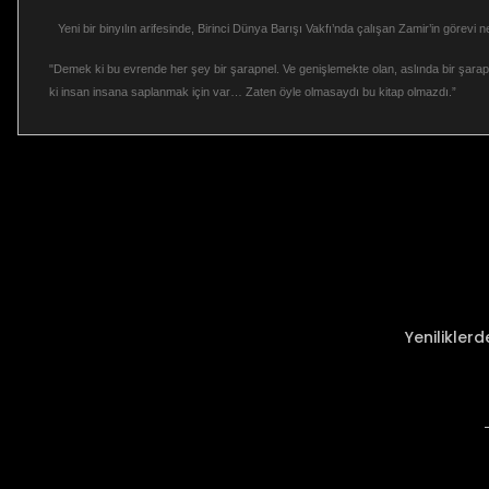
Yeni bir binyılın arifesinde, Birinci Dünya Barışı Vakfı’nda çalışan Zamir’in göre
"Demek ki bu evrende her şey bir şarapnel. Ve genişlemekte olan, aslında bir şarap
ki insan insana saplanmak için var… Zaten öyle olmasaydı bu kitap olmazdı.”
Bu ürünün fiyat bilgisi, resim, ürün açıklamalarında ve diğer ko
Görüş ve önerileriniz için teşekkür ederiz.
Ürün resmi kalitesiz, bozuk veya görüntülenemiyor.
Ürün açıklamasında eksik bilgiler bulunuyor.
Ürün bilgilerinde hatalar bulunuyor.
Ürün fiyatı diğer sitelerden daha pahalı.
Yenilikler
Bu ürüne benzer farklı alternatifler olmalı.