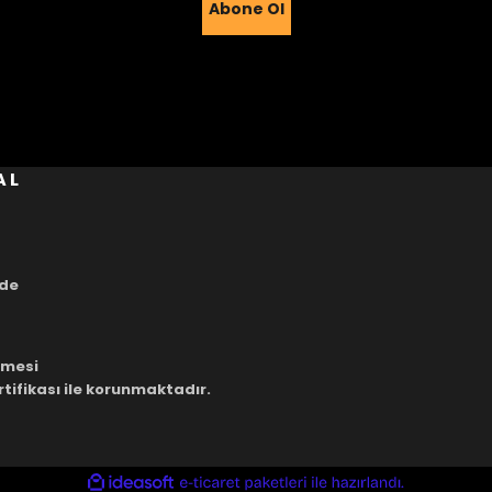
Abone Ol
Gönder
AL
ade
eşmesi
rtifikası ile korunmaktadır.
ile
ideasoft
e-