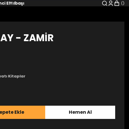
nci El
Yılbaşı
AY - ZAMİR
yatı Kitaplar
epete Ekle
Hemen Al