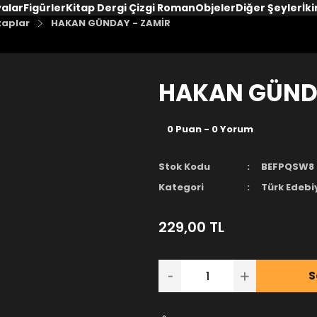
yalar
Figürler
Kitap Dergi Çizgi Roman
Objeler
Diğer Şeyler
İki
taplar
HAKAN GÜNDAY - ZAMİR
HAKAN GÜND
0 Puan - 0 Yorum
Stok Kodu
BEFPQSW8
Kategori
Türk Edebi
229,00 TL
S