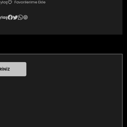
ylaş
ylaş
RINIZ