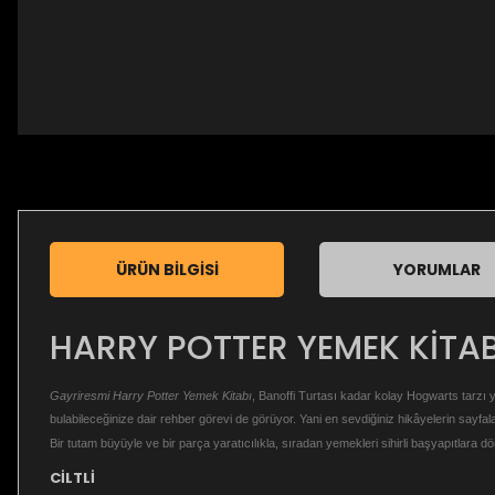
ÜRÜN BILGISI
YORUMLAR
HARRY POTTER YEMEK KİTAB
Gayriresmi Harry Potter Yemek Kitabı
, Banoffi Turtası kadar kolay Hogwarts tarzı y
bulabileceğinize dair rehber görevi de görüyor. Yani en sevdiğiniz hikâyelerin sayfa
Bir tutam büyüyle ve bir parça yaratıcılıkla, sıradan yemekleri sihirli başyapıtlara dö
CİLTLİ