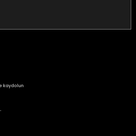
za iletebilirsiniz.
ze kaydolun