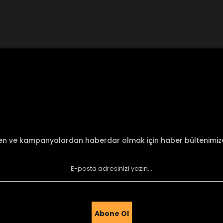
nularda yetersiz gördüğünüz noktaları öneri formunu kullanarak tarafımı
Bu ürüne ilk yorumu siz yapın!
Yorum Yaz
den ve kampanyalardan haberdar olmak için haber bültenimi
Abone Ol
Gönder