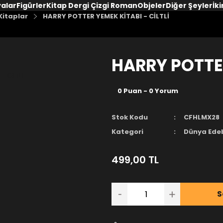
yalar
Figürler
Kitap Dergi Çizgi Roman
Objeler
Diğer Şeyler
İki
Kitaplar
HARRY POTTER YEMEK KİTABI - CİLTLİ
HARRY POTTER
0 Puan - 0 Yorum
Stok Kodu
CFHLMX28
Kategori
Dünya Edeb
499,00 TL
S