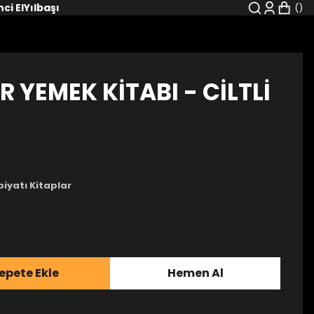
nci El
Yılbaşı
 YEMEK KİTABI - CİLTLİ
iyatı Kitaplar
epete Ekle
Hemen Al