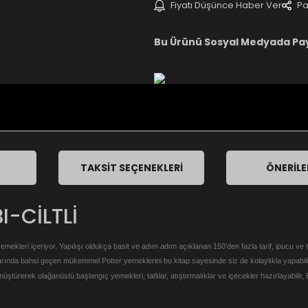
Fiyatı Düşünce Haber Ver
Pa
Bu Ürünü Sosyal Medyada Pa
TAKSIT SEÇENEKLERI
ÖNERILE
I-CİLTLİ
emekleri içeriyor. Yapılışı oldukça basit ve adım adım açıklanan 150’den fazla tarif, ipucu ve t
larında bahsi geçen mükemmel Potter yemeklerini bu kitap sayesinde siz de kolaylıkla yapabili
nüştürerek olağanüstü başlangıç yemekleri, tatlılar, atıştırmalıklar ve içecekler hazırlayabilir, 