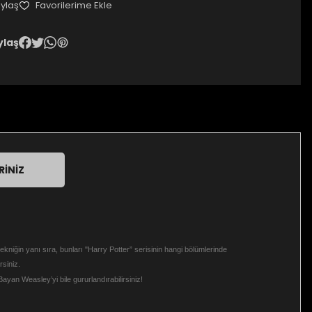
ylaş
ylaş
RINIZ
ekniğin yanı sıra, bunları "Harry Potter” serisinin hangi bölümlerinde
rsiniz.
Bayan Weasley’yi bile gururlandırabilirsiniz!