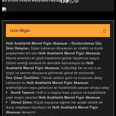
Bu Ürünü Sosyal Medyada Paylaş
igara Aksesuarları
Ürün Bilgisi
si
Hulk Anahtarlık Marvel Figür Aksesuar – Durdurulamaz Güç
Ürün Detayları:
Süper kahraman dünyasının en nitelikli ve ikonik
projelerinden biri olan
Hulk Anahtarlık Marvel Figür Aksesuar
,
Marvel evreninin en güçlü karakterini günlük hayatınıza taşıyor.
Görsel estetiği sanatsal bir derinlikle harmanlayan bu
Hulk
Anahtarlık Marvel Figür Aksesuar
, kullanıldığı her an sizi o en
özgür ve samimi dünyasına götürecek görsel bir serüvendir.
Öne Çıkan Özellikler:
Yüksek anlatım gücü ve muazzam detay
kalitesiyle bu
Hulk Anahtarlık Marvel Figür Aksesuar
,
anahtarlığınızın veya çantanızın en karakteristik parçası olmaya aday:
İkonik Tasarım:
Hulk’ın o meşhur kaslı yapısını ve karakteristik
Silahlar
yeşil rengini yansıtan
Hulk Anahtarlık Marvel Figür Aksesuar
.
Görsel Şölen:
Küçük boyutuna rağmen her açıdan estetik bir
duruş sergileyen büyüleyici bir
Hulk Anahtarlık Marvel Figür
Aksesuar
deneyimi.