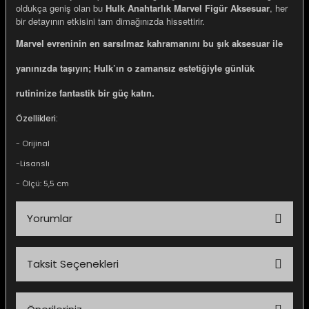
oldukça geniş olan bu
Hulk Anahtarlık Marvel Figür Aksesuar
, her
bir detayının etkisini tam dimağınızda hissettirir.
Marvel evreninin en sarsılmaz kahramanını bu şık aksesuar ile
yanınızda taşıyın; Hulk’ın o zamansız estetiğiyle günlük
rutininize fantastik bir güç katın.
Özellikleri:
- Orijinal
-Lisanslı
- Ölçü: 5,5 cm
Yorumlar
Taksit Seçenekleri
Bu ürüne ilk yorumu siz yapın!