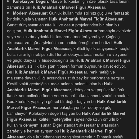
Koleksiyon Değeri:
Marvel tutkunları için özel olarak tasarlanan,
zamansız bir
Hulk Anahtarlık Marvel Figür Aksesuar
.
Modern Aksesuar:
Günlük kullanımda stilinizi güçlü ve fantastik
bir dokunuşla yansıtan
Hulk Anahtarlık Marvel Figür Aksesuar
.
Sanat dünyasının en nitelikli ve cesur projelerinden biri olan bu
çalışma,
Hulk Anahtarlık Marvel Figür Aksesuar
formatıyla evinizde
e Gemiler
veya yanınızda aydınlık bir tasarım atmosferi yaratıyor. Çağdaş
aksesuar ve figür arşivlerinin en nadide örneği olan bu özel
Hulk
Anahtarlık Marvel Figür Aksesuar
, kaliteli içerik arayışındaki seçici
kullanıcılar için rakipsizdir. Her bir detayda tasarımcıların o vizyoner
ve güçlü dünyasını hissedeceğiniz bu
Hulk Anahtarlık Marvel Figür
Aksesuar
, sizi ilk bakıştan itibaren formun büyüsüne davet ediyor.
Bu
Hulk Anahtarlık Marvel Figür Aksesuar
, renk netliği ve
malzeme dayanıklılığı açısından üst düzey bir performans sergiler.
Keyifli vakit geçirdiğiniz mola anlarını anlamlı kılan bu
Hulk
Anahtarlık Marvel Figür Aksesuar
, detaylara ve popüler kültürün
ikonik sembollerine önem veren sanat tutkunlarının favorisi olacaktır.
Karakteristik yapısıyla görsel bir değer taşıyan bu
Hulk Anahtarlık
Marvel Figür Aksesuar
, her bakışta yeni bir detay ve güç
barındırıyor. Koleksiyon değeri taşıyan bu
Hulk Anahtarlık Marvel
Figür Aksesuar
, kaliteli materyalleri sayesinde uzun ömürlü bir
kullanım deneyimi sunar. Diğer standart aksesuarlar arasından
zarafetiyle hemen ayrışan bu
Hulk Anahtarlık Marvel Figür
Aksesuar
, obje kütüphanenizi zenginleştirecektir. Dinamik aralığı