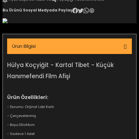
igara Aksesuarları
Bu Ürünü Sosyal Medyada Paylaş
si
Ürün Bilgisi
Hülya Koçyiğit - Kartal Tibet - Küçük
Hanımefendi
Film Afişi
Ürün Özellikleri:
- Durumu: Orijinal Lobi Kartı
Silahlar
- Çerçevelenmiş
- Boyu:36x44cm
- Sadece 1 Adet