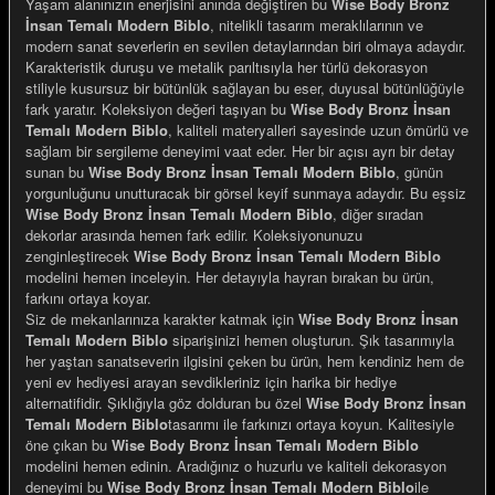
Yaşam alanınızın enerjisini anında değiştiren bu
Wise Body Bronz
İnsan Temalı Modern Biblo
, nitelikli tasarım meraklılarının ve
modern sanat severlerin en sevilen detaylarından biri olmaya adaydır.
Karakteristik duruşu ve metalik parıltısıyla her türlü dekorasyon
stiliyle kusursuz bir bütünlük sağlayan bu eser, duyusal bütünlüğüyle
fark yaratır. Koleksiyon değeri taşıyan bu
Wise Body Bronz İnsan
e Gemiler
Temalı Modern Biblo
, kaliteli materyalleri sayesinde uzun ömürlü ve
sağlam bir sergileme deneyimi vaat eder. Her bir açısı ayrı bir detay
sunan bu
Wise Body Bronz İnsan Temalı Modern Biblo
, günün
yorgunluğunu unutturacak bir görsel keyif sunmaya adaydır. Bu eşsiz
Wise Body Bronz İnsan Temalı Modern Biblo
, diğer sıradan
dekorlar arasında hemen fark edilir. Koleksiyonunuzu
zenginleştirecek
Wise Body Bronz İnsan Temalı Modern Biblo
modelini hemen inceleyin. Her detayıyla hayran bırakan bu ürün,
farkını ortaya koyar.
Siz de mekanlarınıza karakter katmak için
Wise Body Bronz İnsan
Temalı Modern Biblo
siparişinizi hemen oluşturun. Şık tasarımıyla
her yaştan sanatseverin ilgisini çeken bu ürün, hem kendiniz hem de
yeni ev hediyesi arayan sevdikleriniz için harika bir hediye
alternatifidir. Şıklığıyla göz dolduran bu özel
Wise Body Bronz İnsan
Temalı Modern Biblo
tasarımı ile farkınızı ortaya koyun. Kalitesiyle
öne çıkan bu
Wise Body Bronz İnsan Temalı Modern Biblo
modelini hemen edinin. Aradığınız o huzurlu ve kaliteli dekorasyon
deneyimi bu
Wise Body Bronz İnsan Temalı Modern Biblo
ile