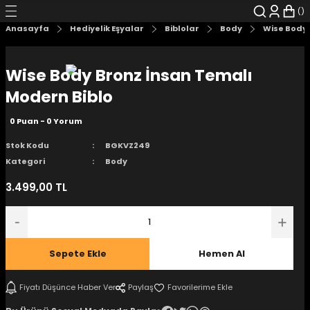
Geri Dön
Geri Dön
Geri Dön
Geri Dön
Geri Dön
Geri Dön
Anasayfa
Hediyelik Eşyalar
Biblolar
Body
Wise Body 
şyalar
 Çizgi Roman
r
Wise Body Bronz İnsan Temalı
arı
r
er
r
unlar
Modern Biblo
0 Puan - 0 Yorum
n Karakter
Stok Kodu
BGKVZ249
ı Kitaplar
, Blu-RAY
Kategori
Body
3.499,00 TL
nlatmalar
d Kit
- Mug
i
- Gelişim Kitapları
Sepete Ekle
Hemen Al
Kitaplar
Fiyatı Düşünce Haber Ver
Paylaş
aplar
istemleri