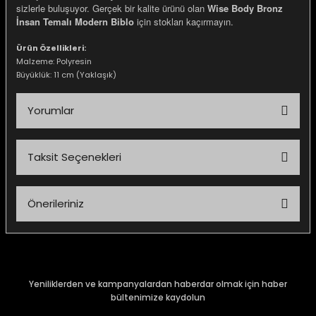
sizlerle buluşuyor. Gerçek bir kalite ürünü olan
Wise Body Bronz
İnsan Temalı Modern Biblo
için stokları kaçırmayın.
Ürün Özellikleri:
Malzeme: Polyresin
Büyüklük: 11 cm (Yaklaşık)
Yorumlar
Taksit Seçenekleri
Bu ürüne ilk yorumu siz yapın!
Önerileriniz
Yorum Yaz
Bu ürünün fiyat bilgisi, resim, ürün açıklamalarında ve diğer
konularda yetersiz gördüğünüz noktaları öneri formunu
kullanarak tarafımıza iletebilirsiniz.
Görüş ve önerileriniz için teşekkür ederiz.
Yeniliklerden ve kampanyalardan haberdar olmak için haber
bültenimize kaydolun
Ürün resmi kalitesiz, bozuk veya görüntülenemiyor.