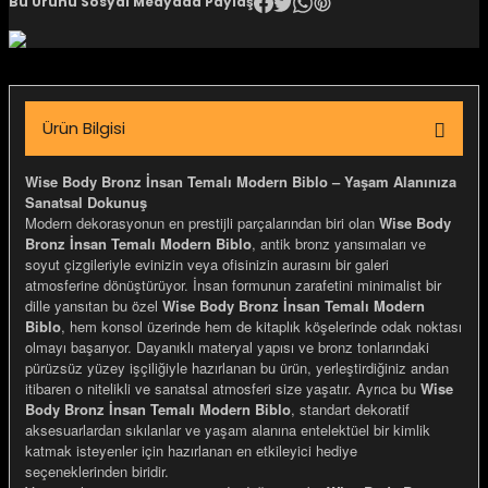
Bu Ürünü Sosyal Medyada Paylaş
igara Aksesuarları
Ürün Bilgisi
si
Wise Body Bronz İnsan Temalı Modern Biblo – Yaşam Alanınıza
Sanatsal Dokunuş
Modern dekorasyonun en prestijli parçalarından biri olan
Wise Body
Bronz İnsan Temalı Modern Biblo
, antik bronz yansımaları ve
soyut çizgileriyle evinizin veya ofisinizin aurasını bir galeri
atmosferine dönüştürüyor. İnsan formunun zarafetini minimalist bir
dille yansıtan bu özel
Wise Body Bronz İnsan Temalı Modern
Biblo
, hem konsol üzerinde hem de kitaplık köşelerinde odak noktası
olmayı başarıyor. Dayanıklı materyal yapısı ve bronz tonlarındaki
pürüzsüz yüzey işçiliğiyle hazırlanan bu ürün, yerleştirdiğiniz andan
itibaren o nitelikli ve sanatsal atmosferi size yaşatır. Ayrıca bu
Wise
Silahlar
Body Bronz İnsan Temalı Modern Biblo
, standart dekoratif
aksesuarlardan sıkılanlar ve yaşam alanına entelektüel bir kimlik
katmak isteyenler için hazırlanan en etkileyici hediye
seçeneklerinden biridir.