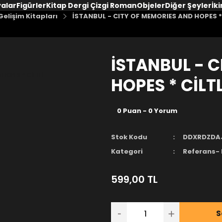
yalar
Figürler
Kitap Dergi Çizgi Roman
Objeler
Diğer Şeyler
İki
elişim Kitapları
İSTANBUL - CITY OF MEMORIES AND HOPES * 
İSTANBUL - 
HOPES * CİLTL
0 Puan - 0 Yorum
Stok Kodu
DDXRDZDA
Kategori
Referans- 
599,00 TL
S