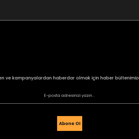
nularda yetersiz gördüğünüz noktaları öneri formunu kullanarak tarafımı
Bu ürüne ilk yorumu siz yapın!
Yorum Yaz
den ve kampanyalardan haberdar olmak için haber bültenimi
Abone Ol
Gönder