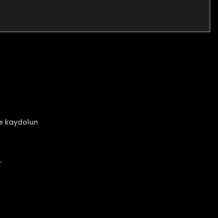
za iletebilirsiniz.
ze kaydolun