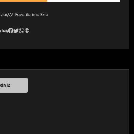
ylaş
ylaş
RINIZ