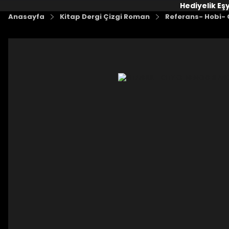
Hediyelik Eş
Anasayfa
Kitap Dergi Çizgi Roman
Referans- Hobi- G