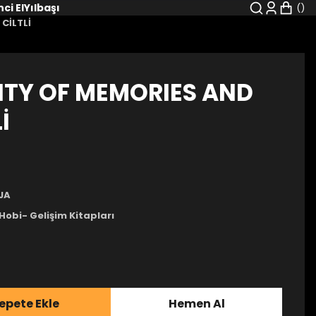
nci El
Yılbaşı
CİLTLİ
CITY OF MEMORIES AND
İ
JA
Hobi- Gelişim Kitapları
epete Ekle
Hemen Al