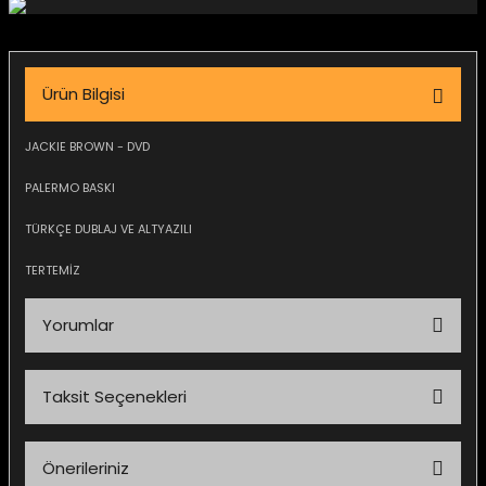
igara Aksesuarları
Ürün Bilgisi
si
JACKIE BROWN - DVD
PALERMO BASKI
TÜRKÇE DUBLAJ VE ALTYAZILI
TERTEMİZ
Yorumlar
Taksit Seçenekleri
Silahlar
Bu ürüne ilk yorumu siz yapın!
Önerileriniz
Yorum Yaz