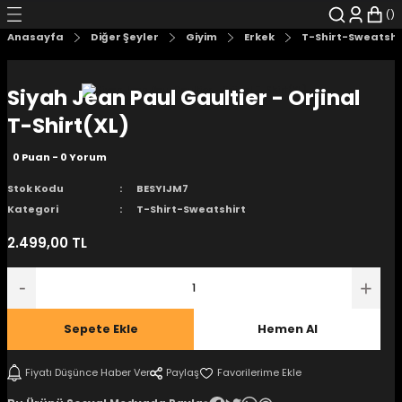
Geri Dön
Geri Dön
Geri Dön
Geri Dön
Geri Dön
Geri Dön
Anasayfa
Diğer Şeyler
Giyim
Erkek
T-Shirt-Sweatshi
şyalar
 Çizgi Roman
r
Siyah Jean Paul Gaultier - Orjinal
arı
r
er
r
unlar
T-Shirt(XL)
0 Puan - 0 Yorum
n Karakter
Stok Kodu
BESYIJM7
ı Kitaplar
, Blu-RAY
Kategori
T-Shirt-Sweatshirt
2.499,00 TL
nlatmalar
d Kit
- Mug
i
- Gelişim Kitapları
Sepete Ekle
Hemen Al
Kitaplar
Fiyatı Düşünce Haber Ver
Paylaş
aplar
istemleri