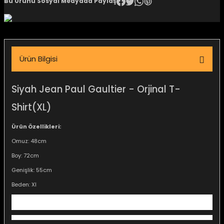
Bu Ürünü Sosyal Medyada Paylaş
igara Aksesuarları
Ürün Bilgisi
si
Siyah Jean Paul Gaultier - Orjinal T-
Shirt(XL)
Ürün Özellikleri:
Omuz: 48cm
Boy: 72cm
Genişlik: 55cm
Silahlar
Beden: Xl