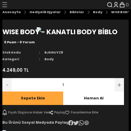
Geri Dön
Geri Dön
Geri Dön
Geri Dön
Geri Dön
Geri Dön
Anasayfa
Hediyelik Eşyalar
Biblolar
Body
WISE BODY 
şyalar
 Çizgi Roman
r
WISE BODY - KANATLI BODY BİBLO
arı
r
er
r
unlar
0 Puan - 0 Yorum
n Karakter
Stok Kodu
BJKNUYZ8
Kategori
Body
ı Kitaplar
, Blu-RAY
4.249,00 TL
nlatmalar
d Kit
- Mug
i
- Gelişim Kitapları
Sepete Ekle
Hemen Al
Kitaplar
Fiyatı Düşünce Haber Ver
Paylaş
Bu Ürünü Sosyal Medyada Paylaş
aplar
istemleri