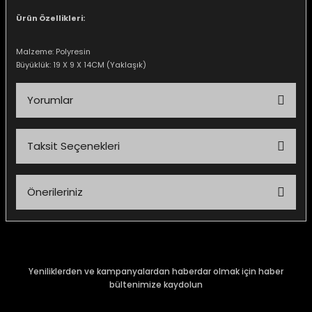
Ürün Özellikleri:
Malzeme: Polyresin
Büyüklük: 19 X 9 X 14CM (Yaklaşık)
e Gemiler
Yorumlar
Taksit Seçenekleri
Bu ürüne ilk yorumu siz yapın!
Önerileriniz
Yorum Yaz
Bu ürünün fiyat bilgisi, resim, ürün açıklamalarında ve diğer
konularda yetersiz gördüğünüz noktaları öneri formunu
kullanarak tarafımıza iletebilirsiniz.
Görüş ve önerileriniz için teşekkür ederiz.
Yeniliklerden ve kampanyalardan haberdar olmak için haber
bültenimize kaydolun
Ürün resmi kalitesiz, bozuk veya görüntülenemiyor.