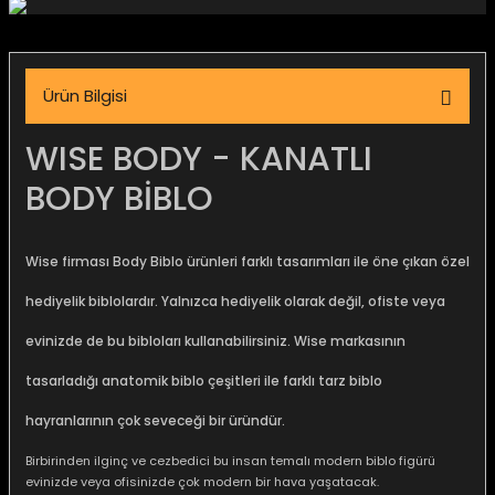
igara Aksesuarları
Ürün Bilgisi
si
WISE BODY - KANATLI
BODY BİBLO
Wise firması Body Biblo
ürünleri farklı tasarımları ile öne çıkan özel
hediyelik biblolardır. Yalnızca hediyelik olarak değil, ofiste veya
evinizde de bu bibloları kullanabilirsiniz. Wise markasının
tasarladığı anatomik biblo çeşitleri ile farklı tarz biblo
Silahlar
hayranlarının çok seveceği bir üründür.
Birbirinden ilginç ve cezbedici bu insan temalı modern biblo figürü
evinizde veya ofisinizde çok modern bir hava yaşatacak.