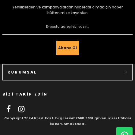
Görüş ve önerileriniz için teşekkür ederiz.
Yeniliklerden ve kampanyalardan haberdar olmak için haber
bültenimize kaydolun
Ürün resmi kalitesiz, bozuk veya görüntülenemiyor.
Ürün açıklamasında eksik bilgiler bulunuyor.
Ürün bilgilerinde hatalar bulunuyor.
Ürün fiyatı diğer sitelerden daha pahalı.
Abone Ol
Bu ürüne benzer farklı alternatifler olmalı.
KURUMSAL
BİZİ TAKİP EDİN
Gönder
Copyright 2024 Kredi kartı bilgileriniz 256Bit SSL güvenlik sertifikası
ile korunmaktadır.