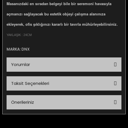
Masanızdaki en sıradan belgeyi bile bir seremoni havasıyla
açmanızı sağlayacak bu estetik objeyi çalışma alanınıza
ekleyerek, ofis şıklığınızı kararlı bir tavırla mühürleyebilirsiniz.
YAKLAŞIK : 24CM
MARKA: DNX
Yorumlar
Taksit Seçenekleri
Bu ürüne ilk yorumu siz yapın!
Önerileriniz
Yorum Yaz
Bu ürünün fiyat bilgisi, resim, ürün açıklamalarında ve diğer
konularda yetersiz gördüğünüz noktaları öneri formunu
kullanarak tarafımıza iletebilirsiniz.