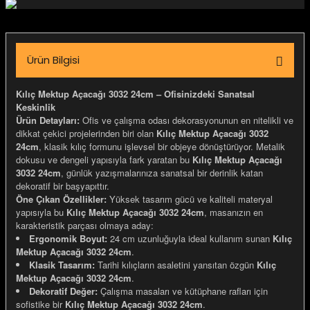
igara Aksesuarları
Ürün Bilgisi
si
Kılıç Mektup Açacağı 3032 24cm – Ofisinizdeki Sanatsal
Keskinlik
Ürün Detayları:
Ofis ve çalışma odası dekorasyonunun en nitelikli ve
dikkat çekici projelerinden biri olan
Kılıç Mektup Açacağı 3032
24cm
, klasik kılıç formunu işlevsel bir objeye dönüştürüyor. Metalik
dokusu ve dengeli yapısıyla fark yaratan bu
Kılıç Mektup Açacağı
3032 24cm
, günlük yazışmalarınıza sanatsal bir derinlik katan
dekoratif bir başyapıttır.
Öne Çıkan Özellikler:
Yüksek tasarım gücü ve kaliteli materyal
yapısıyla bu
Kılıç Mektup Açacağı 3032 24cm
, masanızın en
karakteristik parçası olmaya aday:
Ergonomik Boyut:
24 cm uzunluğuyla ideal kullanım sunan
Kılıç
Mektup Açacağı 3032 24cm
.
Silahlar
Klasik Tasarım:
Tarihi kılıçların asaletini yansıtan özgün
Kılıç
Mektup Açacağı 3032 24cm
.
Dekoratif Değer:
Çalışma masaları ve kütüphane rafları için
sofistike bir
Kılıç Mektup Açacağı 3032 24cm
.