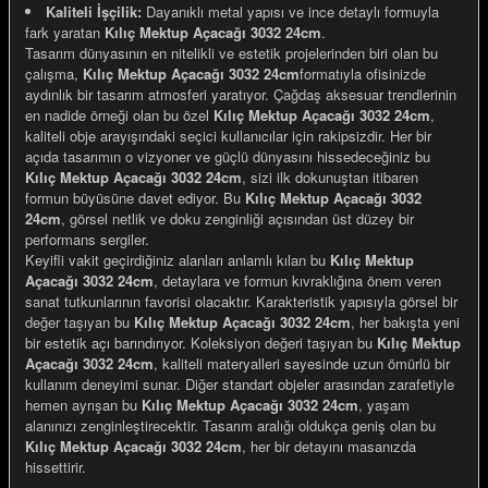
Kaliteli İşçilik:
Dayanıklı metal yapısı ve ince detaylı formuyla
fark yaratan
Kılıç Mektup Açacağı 3032 24cm
.
Tasarım dünyasının en nitelikli ve estetik projelerinden biri olan bu
çalışma,
Kılıç Mektup Açacağı 3032 24cm
formatıyla ofisinizde
aydınlık bir tasarım atmosferi yaratıyor. Çağdaş aksesuar trendlerinin
en nadide örneği olan bu özel
Kılıç Mektup Açacağı 3032 24cm
,
e Gemiler
kaliteli obje arayışındaki seçici kullanıcılar için rakipsizdir. Her bir
açıda tasarımın o vizyoner ve güçlü dünyasını hissedeceğiniz bu
Kılıç Mektup Açacağı 3032 24cm
, sizi ilk dokunuştan itibaren
formun büyüsüne davet ediyor. Bu
Kılıç Mektup Açacağı 3032
24cm
, görsel netlik ve doku zenginliği açısından üst düzey bir
performans sergiler.
Keyifli vakit geçirdiğiniz alanları anlamlı kılan bu
Kılıç Mektup
Açacağı 3032 24cm
, detaylara ve formun kıvraklığına önem veren
sanat tutkunlarının favorisi olacaktır. Karakteristik yapısıyla görsel bir
değer taşıyan bu
Kılıç Mektup Açacağı 3032 24cm
, her bakışta yeni
bir estetik açı barındırıyor. Koleksiyon değeri taşıyan bu
Kılıç Mektup
Açacağı 3032 24cm
, kaliteli materyalleri sayesinde uzun ömürlü bir
kullanım deneyimi sunar. Diğer standart objeler arasından zarafetiyle
hemen ayrışan bu
Kılıç Mektup Açacağı 3032 24cm
, yaşam
alanınızı zenginleştirecektir. Tasarım aralığı oldukça geniş olan bu
Kılıç Mektup Açacağı 3032 24cm
, her bir detayını masanızda
hissettirir.