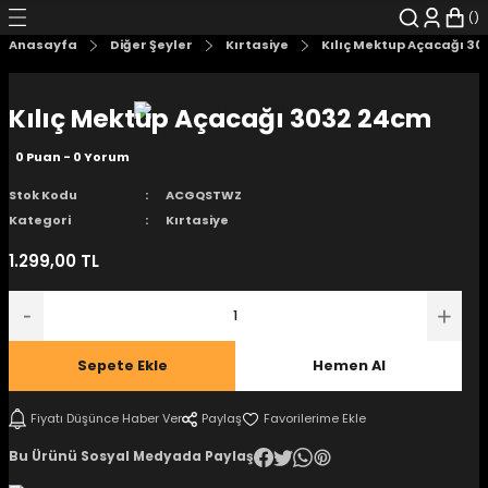
Geri Dön
Geri Dön
Geri Dön
Geri Dön
Geri Dön
Geri Dön
Anasayfa
Diğer Şeyler
Kırtasiye
Kılıç Mektup Açacağı 3
şyalar
 Çizgi Roman
r
Kılıç Mektup Açacağı 3032 24cm
arı
r
er
r
unlar
0 Puan - 0 Yorum
n Karakter
Stok Kodu
ACGQSTWZ
Kategori
Kırtasiye
ı Kitaplar
, Blu-RAY
1.299,00 TL
nlatmalar
d Kit
- Mug
i
- Gelişim Kitapları
Sepete Ekle
Hemen Al
Kitaplar
Fiyatı Düşünce Haber Ver
Paylaş
Bu Ürünü Sosyal Medyada Paylaş
aplar
istemleri