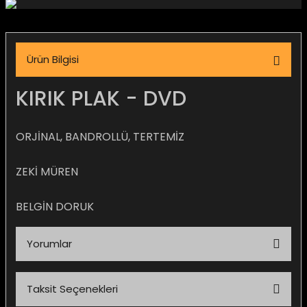
igara Aksesuarları
Ürün Bilgisi
si
KIRIK PLAK - DVD
ORJİNAL, BANDROLLÜ, TERTEMİZ
ZEKİ MÜREN
BELGİN DORUK
Yorumlar
Silahlar
Taksit Seçenekleri
Bu ürüne ilk yorumu siz yapın!