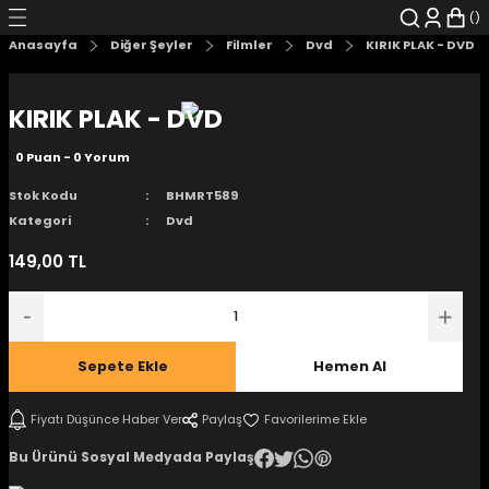
Geri Dön
Geri Dön
Geri Dön
Geri Dön
Geri Dön
Geri Dön
Anasayfa
Diğer Şeyler
Filmler
Dvd
KIRIK PLAK - DVD
şyalar
 Çizgi Roman
r
KIRIK PLAK - DVD
arı
r
er
r
unlar
0 Puan - 0 Yorum
n Karakter
Stok Kodu
BHMRT589
Kategori
Dvd
ı Kitaplar
, Blu-RAY
149,00 TL
nlatmalar
d Kit
- Mug
i
- Gelişim Kitapları
Sepete Ekle
Hemen Al
Kitaplar
Fiyatı Düşünce Haber Ver
Paylaş
Bu Ürünü Sosyal Medyada Paylaş
aplar
istemleri