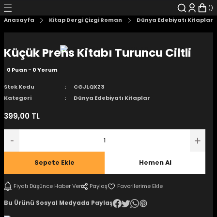
Geri Dön
Geri Dön
Geri Dön
Geri Dön
Geri Dön
Geri Dön
Anasayfa
Kitap Dergi Çizgi Roman
Dünya Edebiyatı Kitaplar
şyalar
 Çizgi Roman
r
Küçük Prens Kitabı Turuncu Ciltli
arı
r
er
r
unlar
0 Puan - 0 Yorum
n Karakter
Stok Kodu
CGJLQXZ3
Kategori
Dünya Edebiyatı Kitaplar
ı Kitaplar
, Blu-RAY
399,00 TL
nlatmalar
d Kit
- Mug
i
- Gelişim Kitapları
Sepete Ekle
Hemen Al
Kitaplar
Fiyatı Düşünce Haber Ver
Paylaş
Bu Ürünü Sosyal Medyada Paylaş
aplar
istemleri