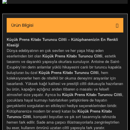
igara Aksesuarları
Ürün Bilgisi
si
Küçük Prens Kitabı Turuncu Ciltli – Kütüphanenizin En Renkli
Klasiği
Dünya edebiyatının en çok sevilen ve her yaşa hitap eden
eserlerinden biri olan
Küçük Prens Kitabı Turuncu Ciltli
, estetik
tasarımı ve dayanıklı yapısıyla okurlara sunuluyor. Antoine de Saint-
Exupéry’nin derin anlamlar yüklü hikayesini canlı bir turuncu kapakla
buluşturan bu özel
Küçük Prens Kitabı Turuncu Ciltli
, hem
koleksiyonerler hem de nitelikli bir okuma deneyimi arayanlar için
tasarlandı. Yüksek kağıt kalitesi ve prestijli ciltli dokusuyla hazırlanan
bu ürün, kapağını açtığınız andan itibaren o masalsı ve felsefi
atmosferi size yaşatır. Ayrıca bu
Küçük Prens Kitabı Turuncu Ciltli
,
çocuklara hayal kurmayı hatırlatırken yetişkinlere de hayatın
gerçeklerini sorgulatan en etkileyici hediye seçeneklerinden biridir.
Silahlar
Kütüphanenize modern bir enerji katan bu
Küçük Prens Kitabı
Turuncu Ciltli
, kompakt boyutları ve şık sırt tasarımıyla rafınızda
hemen fark edilir. Sade ama çarpıcı illüstrasyonlarla zenginleştirilen
bu eser, kullanım ömrünü uzatan ciltli yapısıyla fark yaratır.