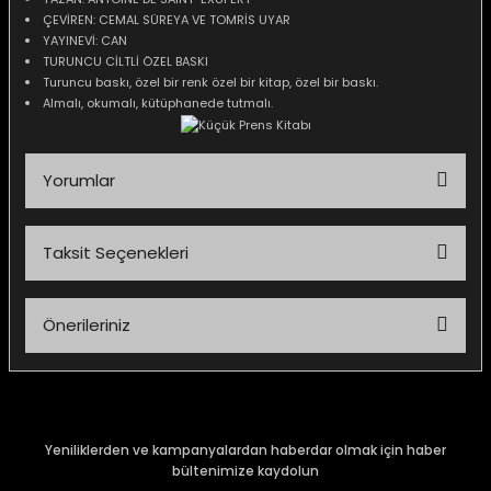
ÇEVİREN: CEMAL SÜREYA VE TOMRİS UYAR
YAYINEVİ: CAN
TURUNCU CİLTLİ ÖZEL BASKI
Turuncu baskı, özel bir renk özel bir kitap, özel bir baskı.
Almalı, okumalı, kütüphanede tutmalı.
Yorumlar
Taksit Seçenekleri
Bu ürüne ilk yorumu siz yapın!
Önerileriniz
Yorum Yaz
Bu ürünün fiyat bilgisi, resim, ürün açıklamalarında ve diğer
konularda yetersiz gördüğünüz noktaları öneri formunu
kullanarak tarafımıza iletebilirsiniz.
Görüş ve önerileriniz için teşekkür ederiz.
Yeniliklerden ve kampanyalardan haberdar olmak için haber
bültenimize kaydolun