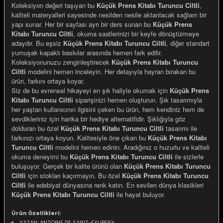
Koleksiyon değeri taşıyan bu
Küçük Prens Kitabı Turuncu Ciltli
,
kaliteli materyalleri sayesinde nesilden nesile aktarılacak sağlam bir
yapı sunar. Her bir sayfası ayrı bir ders sunan bu
Küçük Prens
Kitabı Turuncu Ciltli
, okuma saatlerinizi bir keyfe dönüştürmeye
adaydır. Bu eşsiz
Küçük Prens Kitabı Turuncu Ciltli
, diğer standart
yumuşak kapaklı baskılar arasında hemen fark edilir.
e Gemiler
Koleksiyonunuzu zenginleştirecek
Küçük Prens Kitabı Turuncu
Ciltli
modelini hemen inceleyin. Her detayıyla hayran bırakan bu
ürün, farkını ortaya koyar.
Siz de bu evrensel hikayeyi en şık haliyle okumak için
Küçük Prens
Kitabı Turuncu Ciltli
siparişinizi hemen oluşturun. Şık tasarımıyla
her yaştan kullanıcının ilgisini çeken bu ürün, hem kendiniz hem de
sevdikleriniz için harika bir hediye alternatifidir. Şıklığıyla göz
dolduran bu özel
Küçük Prens Kitabı Turuncu Ciltli
tasarımı ile
farkınızı ortaya koyun. Kalitesiyle öne çıkan bu
Küçük Prens Kitabı
Turuncu Ciltli
modelini hemen edinin. Aradığınız o huzurlu ve kaliteli
okuma deneyimi bu
Küçük Prens Kitabı Turuncu Ciltli
ile sizlerle
buluşuyor. Gerçek bir kalite ürünü olan
Küçük Prens Kitabı Turuncu
Ciltli
için stokları kaçırmayın. Bu özel
Küçük Prens Kitabı Turuncu
Ciltli
ile edebiyat dünyasına renk katın. En sevilen dünya klasikleri
Küçük Prens Kitabı Turuncu Ciltli
ile hayat buluyor.
Ürün Özellikleri:
YAZAN: ANTOINE DE SAINT-EXUPERY